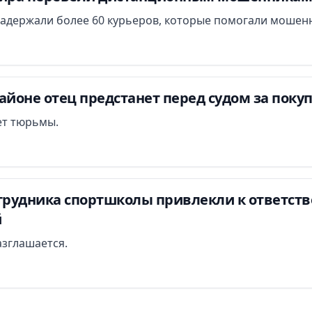
задержали более 60 курьеров, которые помогали мошенн
айоне отец предстанет перед судом за поку
лет тюрьмы.
отрудника спортшколы привлекли к ответств
й
азглашается.