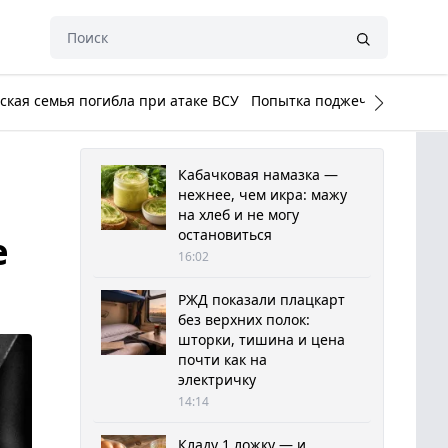
кая семья погибла при атаке ВСУ
Попытка поджечь Белый до
Кабачковая намазка —
нежнее, чем икра: мажу
на хлеб и не могу
остановиться
е
16:02
РЖД показали плацкарт
без верхних полок:
шторки, тишина и цена
почти как на
электричку
14:14
Кладу 1 ложку — и