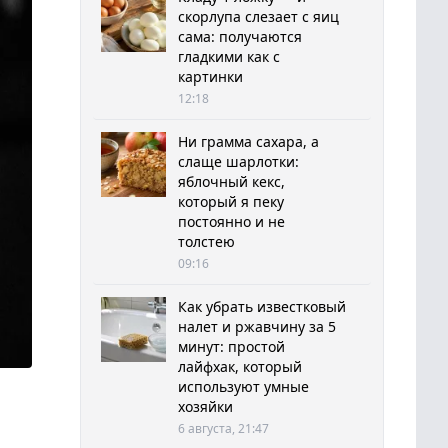
скорлупа слезает с яиц
сама: получаются
гладкими как с
картинки
12:18
Ни грамма сахара, а
слаще шарлотки:
яблочный кекс,
который я пеку
постоянно и не
толстею
09:16
Как убрать известковый
налет и ржавчину за 5
минут: простой
лайфхак, который
используют умные
хозяйки
6 августа, 21:47