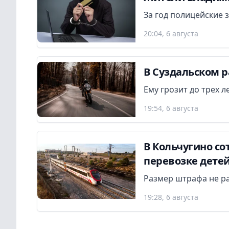
За год полицейские 
20:04, 6 августа
В Суздальском р
Ему грозит до трех 
19:54, 6 августа
В Кольчугино с
перевозке дете
Размер штрафа не р
19:28, 6 августа