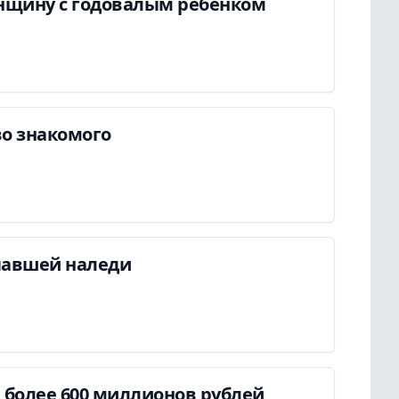
енщину с годовалым ребенком
во знакомого
павшей наледи
более 600 миллионов рублей