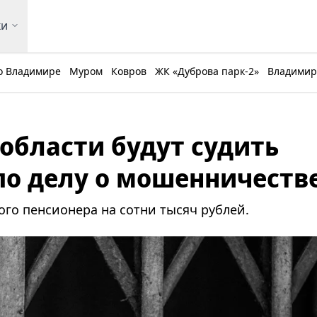
ки
о Владимире
Муром
Ковров
ЖК «Дуброва парк-2»
Владимирс
области будут судить
о делу о мошенничеств
о пенсионера на сотни тысяч рублей.