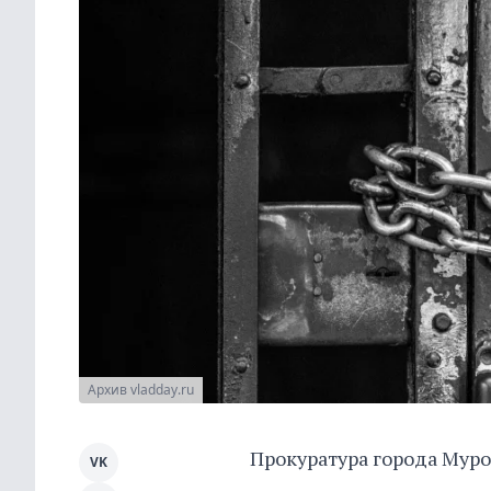
Архив vladday.ru
Прокуратура города Муро
VK