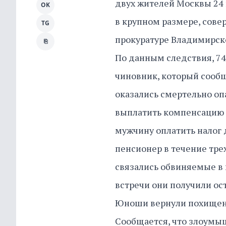
двух жителей Москвы 24 
OK
в крупном размере, сове
TG
прокуратуре Владимирско
⎘
По данным следствия, 7
чиновник, который сообщ
оказались смертельно опа
выплатить компенсацию 
мужчину оплатить налог 
пенсионер в течение тре
связались обвиняемые в
встречи они получили ос
Юноши вернули похищенн
Сообщается, что злоумы