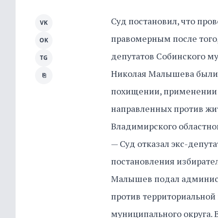
Суд постановил, что про
VK
правомерным после того,
OK
депутатов Собинского м
TG
Николая Малышева были
⎘
похищении, применении р
направленных против жит
Владимирского областног
— Суд отказал экс-депут
постановления избирател
Малышев подал админист
против территориальной
муниципального округа. 