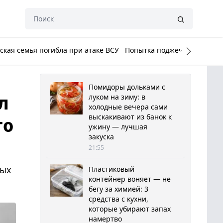
кая семья погибла при атаке ВСУ
Попытка поджечь Белый до
Помидоры дольками с
л
луком на зиму: в
холодные вечера сами
выскакивают из банок к
го
ужину — лучшая
закуска
21:55
ных
Пластиковый
контейнер воняет — не
бегу за химией: 3
средства с кухни,
которые убирают запах
намертво