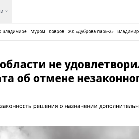
ки
о Владимире
Муром
Ковров
ЖК «Дуброва парк-2»
Владимирс
области не удовлетвори
ата об отмене незаконно
я законность решения о назначении дополнитель