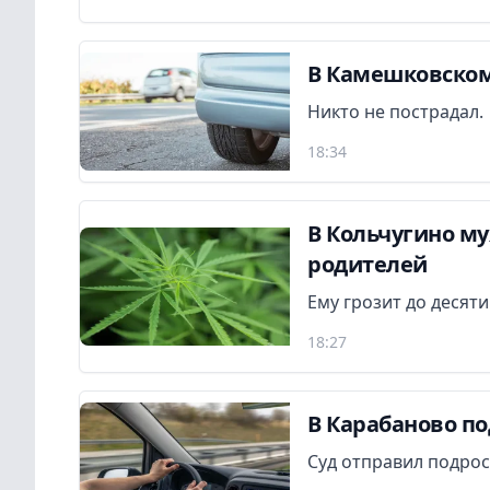
В Камешковском
Никто не пострадал.
18:34
В Кольчугино м
родителей
Ему грозит до десят
18:27
В Карабаново по
Суд отправил подрос