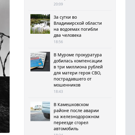
20:09
За сутки во
Владимирской области
на водоемах погибли
два человека
18:56
В Муроме прокуратура
добилась компенсации
в три миллиона рублей
для матери героя СВО,
пострадавшего от
мошенников
18:43
В Камешковском
районе после аварии
на железнодорожном
переезде сгорел
автомобиль