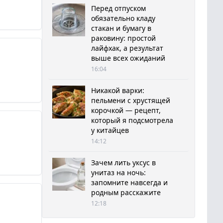
Перед отпуском
обязательно кладу
стакан и бумагу в
раковину: простой
лайфхак, а результат
выше всех ожиданий
16:04
Никакой варки:
пельмени с хрустящей
корочкой — рецепт,
который я подсмотрела
у китайцев
14:12
Зачем лить уксус в
унитаз на ночь:
запомните навсегда и
родным расскажите
12:18