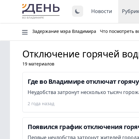
Новости
Рубри
Задержание мэра Владимира
Что посмотреть в
Отключение горячей во
19 материалов
Где во Владимире отключат горячу
Неудобства затронут несколько тысяч горож
2 года назад
Появился график отключения горяч
Первые неудобства затронут жителей города 