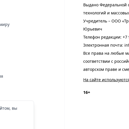
Выдано Федеральной с
технологий и массовы
Учредитель – ООО «Тр
имиру
Юрьевич
Телефон редакции:
+7 
Электронная почта:
in
Все права на любые м
соответствии с росси
авторском праве и см
ия
На сайте используютс
16+
йтом, вы