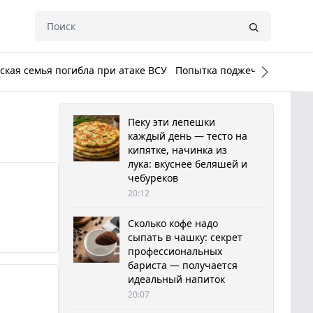
кая семья погибла при атаке ВСУ
Попытка поджечь Белый до
Пеку эти лепешки
каждый день — тесто на
кипятке, начинка из
лука: вкуснее беляшей и
чебуреков
20:12
Сколько кофе надо
сыпать в чашку: секрет
профессиональных
бариста — получается
идеальный напиток
20:07