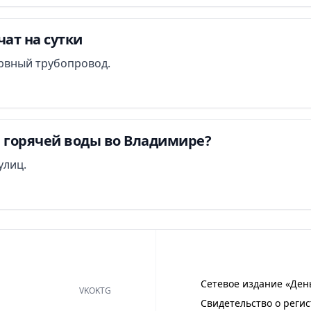
ат на сутки
рвный трубопровод.
 горячей воды во Владимире?
улиц.
Сетевое издание «Ден
VK
OK
TG
Свидетельство о регис