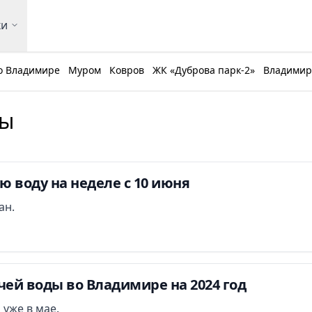
ки
о Владимире
Муром
Ковров
ЖК «Дуброва парк-2»
Владимирс
ды
ю воду на неделе с 10 июня
ан.
ей воды во Владимире на 2024 год
уже в мае.