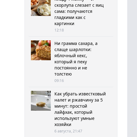
скорлупа слезает с яиц
сама: получаются
гладкими как с
картинки
12:18
Ни грамма сахара, а
слаще шарлотки:
яблочный кекс,
который я пеку
постоянно и не
толстею
09:16
Как убрать известковый
налет и ржавчину за 5
минут: простой
лайфхак, который
используют умные
хозяйки
6 августа, 21:47