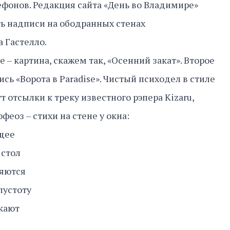
фонов. Редакция сайта «День во Владимире»
ь надписи на ободранных стенах
 Гастелло.
ое – картина, скажем так, «Осенний закат». Второе
ь «Ворота в Paradise». Чистый психодел в стиле
т отсылки к треку известного рэпера Kizaru,
феоз – стихи на стене у окна:
ящее
 стол
ляются
пустоту
кают