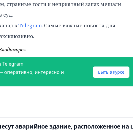
м, странные гости и неприятный запах мешали
в суд.
канал в
Telegram
. Самые важные новости дня –
 эксклюзивно.
 Владимире»
в Telegram
— оперативно, интересно и
Быть в курсе
есут аварийное здание, расположенное на 