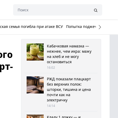
кая семья погибла при атаке ВСУ
Попытка поджечь Белый до
Кабачковая намазка —
ого
нежнее, чем икра: мажу
на хлеб и не могу
остановиться
рт-
16:02
РЖД показали плацкарт
без верхних полок:
шторки, тишина и цена
почти как на
электричку
14:14
Кладу 1 ложку — и