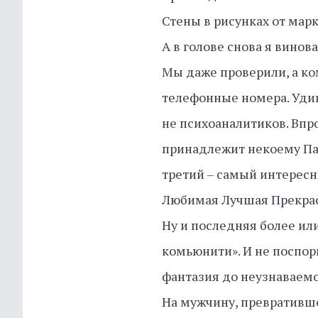
Стены в рисунках от мар
А в голове снова я винова
Мы даже проверили, а ко
телефонные номера. Удив
не психоаналитиков. Впр
принадлежит некоему Паш
третий – самый интересн
Любимая Лучшая Прекрасн
Ну и последняя более ил
комьюнити». И не поспор
фантазия до неузнаваем
На мужчину, превративш