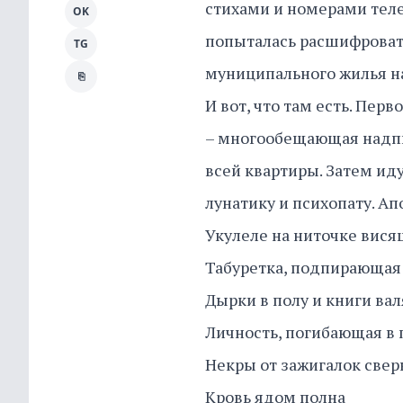
стихами и номерами теле
OK
попыталась расшифроват
TG
муниципального жилья на
⎘
И вот, что там есть. Перв
– многообещающая надпис
всей квартиры. Затем иду
лунатику и психопату. Апо
Укулеле на ниточке вис
Табуретка, подпирающая
Дырки в полу и книги ва
Личность, погибающая в 
Некры от зажигалок свер
Кровь ядом полна