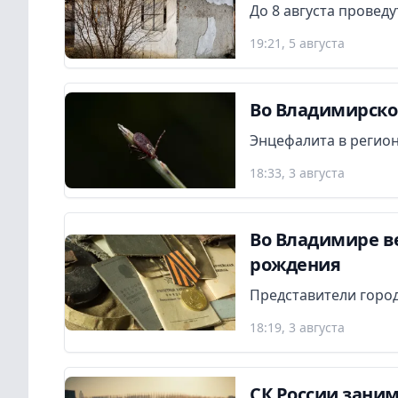
До 8 августа провед
19:21, 5 августа
Во Владимирской
Энцефалита в регион
18:33, 3 августа
Во Владимире в
рождения
Представители город
18:19, 3 августа
СК России заним