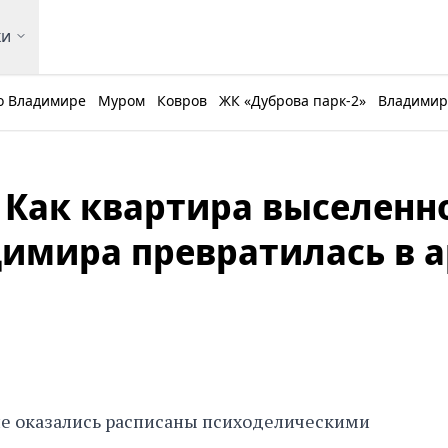
ки
о Владимире
Муром
Ковров
ЖК «Дуброва парк-2»
Владимирс
. Как квартира выселенн
имира превратилась в а
не оказались расписаны психоделическими