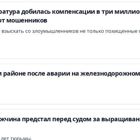
атура добилась компенсации в три миллион
от мошенников
 взыскать со злоумышленников не только похищенные с
 районе после аварии на железнодорожном
ужчина предстал перед судом за выращиван
и лет тюрьмы.