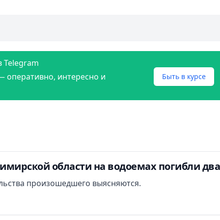
в Telegram
— оперативно, интересно и
Быть в курсе
димирской области на водоемах погибли дв
льства произошедшего выясняются.