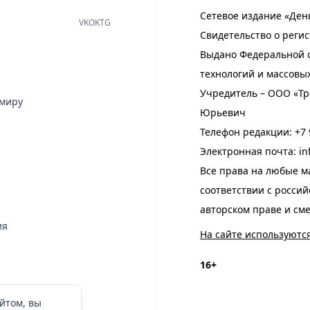
Сетевое издание «Ден
VK
OK
TG
Свидетельство о регис
Выдано Федеральной с
технологий и массовы
Учредитель – ООО «Тр
имиру
Юрьевич
Телефон редакции:
+7 
Электронная почта:
in
Все права на любые м
соответствии с росси
авторском праве и см
ия
На сайте используютс
16+
йтом, вы