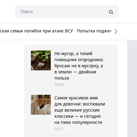
кая семья погибла при атаке ВСУ
Попытка поджечь Белый до
Не мусор, а тихий
помощник огородника:
бросаю не в мусорку, а
в землю — двойная
польза
16:03
Самое красивое имя
для девочки: воспевали
еще великие русские
классики — и сегодня
на пике популярности
14:11