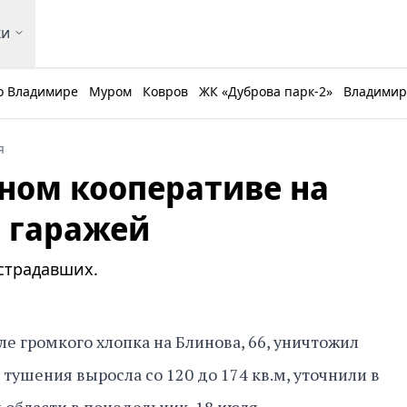
ки
о Владимире
Муром
Ковров
ЖК «Дуброва парк-2»
Владимирс
я
жном кооперативе на
9 гаражей
страдавших.
е громкого хлопка на Блинова, 66, уничтожил
тушения выросла со 120 до 174 кв.м, уточнили в