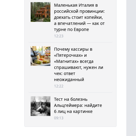
Маленькая Италия в
российской провинции:
доехать стоит копейки,
а впечатлений — как от
турне по Европе
12:23
Почему кассиры в
«Пятерочках» и
«Магнитах» всегда
спрашивают, нужен ли
чек: ответ
неожиданный
12:22
Тест на болезнь
Альцгеймера: найдите
6 лиц на картинке
09:13