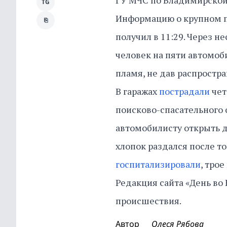
ГУ МЧС по Владимирской 
TG
Информацию о крупном п
⎘
получил в 11:29. Через н
человек на пяти автомоби
пламя, не дав распростр
В гаражах
пострадали
чет
поисково-спасательного 
автомобилисту открыть д
хлопок раздался после то
госпитализировали
, тро
Редакция сайта «День во
происшествия.
Автор
Олеся Рябова