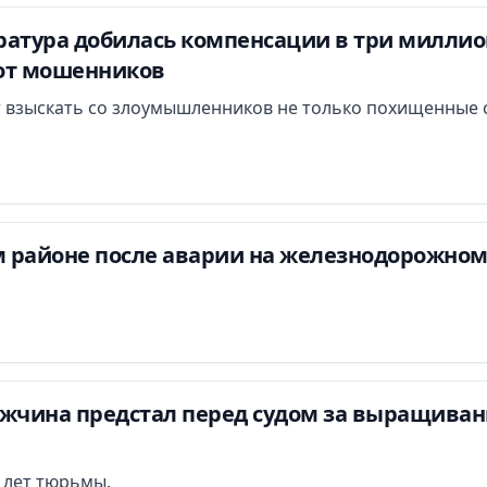
атура добилась компенсации в три миллион
от мошенников
 взыскать со злоумышленников не только похищенные с
 районе после аварии на железнодорожном
ужчина предстал перед судом за выращиван
и лет тюрьмы.