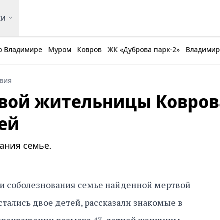
ки
о Владимире
Муром
Ковров
ЖК «Дуброва парк-2»
Владимирс
вия
твой жительницы Ковров
ей
ания семье.
и соболезнования семье найденной мертвой
стались двое детей, рассказали знакомые в