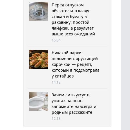
Перед отпуском
обязательно кладу
стакан и бумагу в
раковину: простой
лайфхак, а результат
выше всех ожиданий
16:04
Никакой варки:
пельмени с хрустящей
корочкой — рецепт,
который я подсмотрела
у китайцев
14:12
Зачем лить уксус в
унитаз на ночь:
запомните навсегда и
родным расскажите
12:18