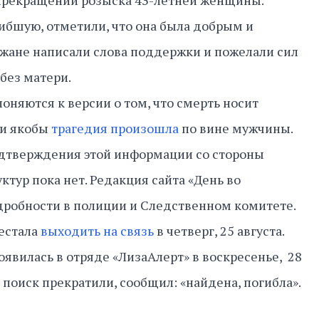
 прекращении розыска 43-летней женщины.
ибшую, отметили, что она была добрым и
жане написали слова поддержки и пожелали сил
без матери.
оняются к версии о том, что смерть носит
 и якобы
трагедия произошла
по вине мужчины.
дтверждения этой информации со стороны
тур пока нет. Редакция сайта «День во
дробности в полиции и Следственном комитете.
естала
выходить на связь
в четверг, 25 августа.
явилась в отряде «ЛизаАлерт» в воскресенье, 28
а, поиск прекратили, сообщил: «найдена, погибла».