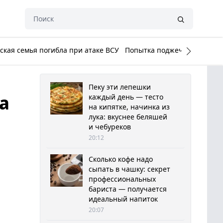
кая семья погибла при атаке ВСУ
Попытка поджечь Белый до
Пеку эти лепешки
а
каждый день — тесто
на кипятке, начинка из
лука: вкуснее беляшей
и чебуреков
20:12
Сколько кофе надо
сыпать в чашку: секрет
профессиональных
бариста — получается
идеальный напиток
20:07