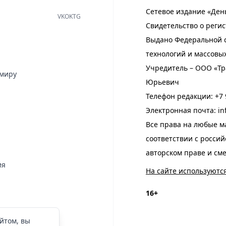
Сетевое издание «Ден
VK
OK
TG
Свидетельство о регис
Выдано Федеральной с
технологий и массовы
Учредитель – ООО «Тр
имиру
Юрьевич
Телефон редакции:
+7 
Электронная почта:
in
Все права на любые м
соответствии с росси
авторском праве и см
ия
На сайте используютс
16+
йтом, вы