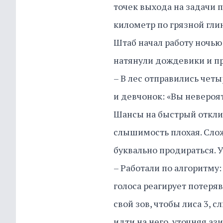
точек выхода на задачи
километр по грязной гли
Штаб начал работу ночью:
натянули дождевики и п
– В лес отправились четы
и девчонок: «Вы невероят
Шансы на быстрый отклик
слышимость плохая. Слож
буквально продираться. У
– Работали по алгоритму: 
голоса реагирует потеря
свой зов, чтобы лиса 3,
идти на него, уточняя аз