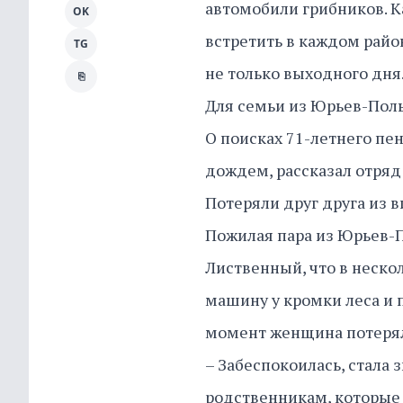
автомобили грибников. К
OK
встретить в каждом райо
TG
не только выходного дня
⎘
Для семьи из Юрьев-Польс
О поисках 71-летнего пе
дождем, рассказал отряд
Потеряли друг друга из 
Пожилая пара из Юрьев-П
Лиственный, что в неско
машину у кромки леса и 
момент женщина потерял
– Забеспокоилась, стала 
родственникам, которые 