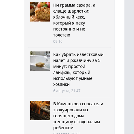
Ни грамма сахара, а
слаще шарлотки:
яблочный кекс,
который я пеку
постоянно и не
толстею
09:16
Как убрать известковый
налет и ржавчину за 5
минут: простой
лайфхак, который
используют умные
хозяйки
6 августа, 21:47
В Камешково спасатели
эвакуировали из
горящего дома
женщину с годовалым
ребенком