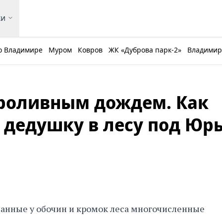
ки
о Владимире
Муром
Ковров
ЖК «Дуброва парк-2»
Владимирс
проливным дождем. Как
 дедушку в лесу под Юрь
ванные у обочин и кромок леса многочисленные