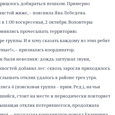
 пришлось добираться пешком. Примерно
нистой жиже, – пояснила Яна Лебедева.
 в 1:00 воскресенья, 2 октября. Волонтеры
ринялись прочесывать территорию.
ре группы. И я хочу сказать каждому из этих ребят
ные!», – призналась координатор.
 были невелики: дождь заглушал звуки,
ностей добавил лес: сквозь заросли приходилось
слышать отклик удалось в районе трех утра.
лиса 4 (поисковая группа – прим. Ред.), на чьи
вшийся, стоит на месте и периодически повторяет
 слышащая отклик потерявшегося, продолжала
имут, – рассказала координатор поиска Екатерина