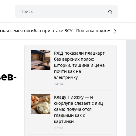
кая семья погибла при атаке ВСУ
Попытка поджечь Белый до
РЖД показали плацкарт
без верхних полок:
шторки, тишина и цена
почти как на
ев-
электричку
14:14
Кладу 1 ложку — и
скорлупа слезает с яиц
сама: получаются
гладкими как с
картинки
12:18