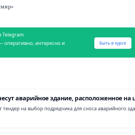
имир»
в Telegram
— оперативно, интересно и
Быть в курсе
есут аварийное здание, расположенное на 
ут тендер на выбор подрядчика для сноса аварийного зд