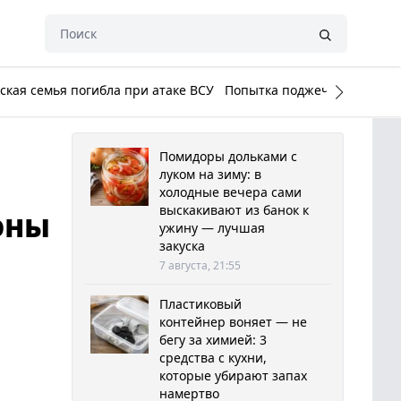
кая семья погибла при атаке ВСУ
Попытка поджечь Белый до
Помидоры дольками с
луком на зиму: в
холодные вечера сами
выскакивают из банок к
оны
ужину — лучшая
закуска
7 августа, 21:55
Пластиковый
контейнер воняет — не
бегу за химией: 3
средства с кухни,
которые убирают запах
намертво