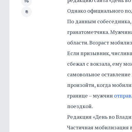
редакцию сайта «День во
TG
Однако официального по
⎘
По данным собеседника,
гранатометчика. Мужчин
области. Возраст мобили
Если призывник, числивш
сбежал с вокзала, ему мо
самовольное оставление 
произойти, когда мобили
границе – мужчин
отправ
поездкой.
Редакция «День во Влади
Частичная мобилизация 