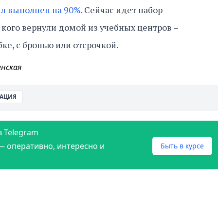
л выполнен на 90%
. Сейчас идет набор
 кого вернули домой из учебных центров –
е, с бронью или отсрочкой.
енская
АЦИЯ
в Telegram
— оперативно, интересно и
Быть в курсе