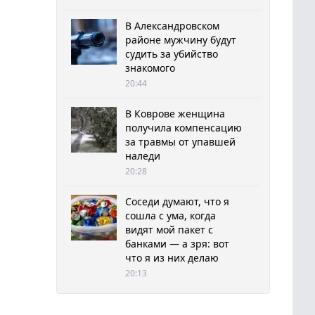
В Александровском
районе мужчину будут
судить за убийство
знакомого
20:44
В Коврове женщина
получила компенсацию
за травмы от упавшей
наледи
20:28
Соседи думают, что я
сошла с ума, когда
видят мой пакет с
банками — а зря: вот
что я из них делаю
20:13