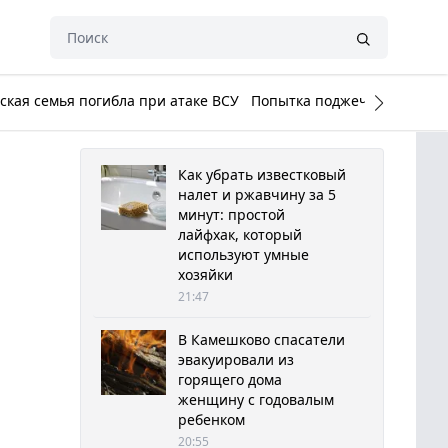
кая семья погибла при атаке ВСУ
Попытка поджечь Белый до
Как убрать известковый
налет и ржавчину за 5
минут: простой
лайфхак, который
используют умные
хозяйки
21:47
В Камешково спасатели
эвакуировали из
горящего дома
женщину с годовалым
ребенком
20:55