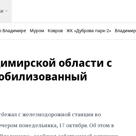
ки
о Владимире
Муром
Ковров
ЖК «Дуброва парк-2»
Владимирс
димирской области с
мобилизованный
бежал с железнодорожной станции во
чером понедельника, 17 октября. Об этом в