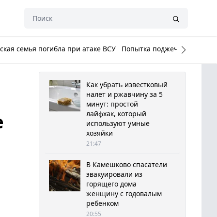
кая семья погибла при атаке ВСУ
Попытка поджечь Белый до
Как убрать известковый
налет и ржавчину за 5
минут: простой
лайфхак, который
е
используют умные
хозяйки
21:47
В Камешково спасатели
эвакуировали из
горящего дома
женщину с годовалым
ребенком
20:55