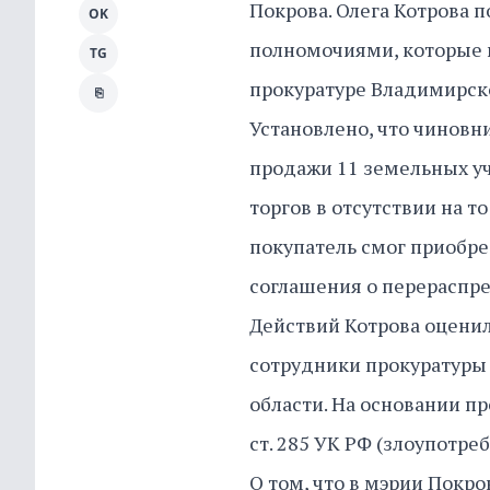
Покрова. Олега Котрова
OK
полномочиями, которые п
TG
прокуратуре Владимирско
⎘
Установлено, что чиновни
продажи 11 земельных уч
торгов в отсутствии на т
покупатель смог приобре
соглашения о перераспр
Действий Котрова оценил
сотрудники прокуратуры
области. На основании пр
ст. 285 УК РФ (злоупот
О том, что в мэрии Покр