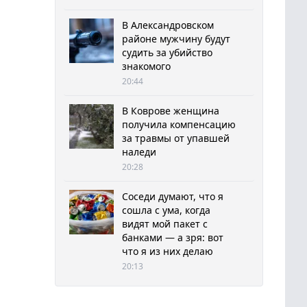
В Александровском
районе мужчину будут
судить за убийство
знакомого
20:44
В Коврове женщина
получила компенсацию
за травмы от упавшей
наледи
20:28
Соседи думают, что я
сошла с ума, когда
видят мой пакет с
банками — а зря: вот
что я из них делаю
20:13