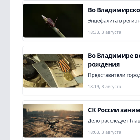
Во Владимирской
Энцефалита в регион
18:33, 3 августа
Во Владимире в
рождения
Представители город
18:19, 3 августа
СК России заним
Дело расследует Гла
18:03, 3 августа