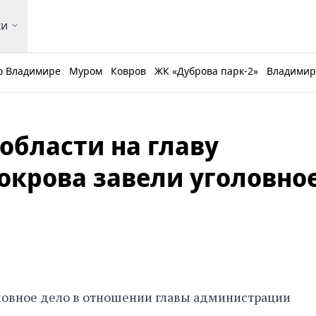
ки
о Владимире
Муром
Ковров
ЖК «Дуброва парк-2»
Владимирс
области на главу
крова завели уголовно
ловное дело в отношении главы администрации