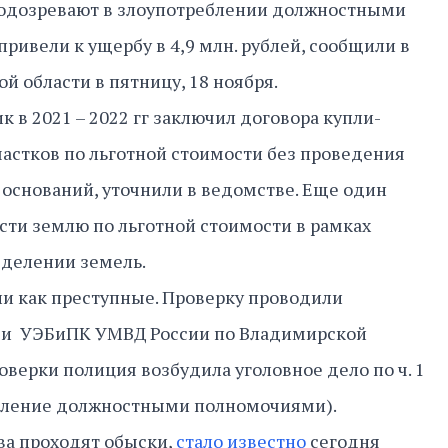
 подозревают в злоупотреблении должностными
ривели к ущербу в 4,9 млн. рублей, сообщили в
й области в пятницу, 18 ноября.
к в 2021 – 2022 гг заключил договора купли-
астков по льготной стоимости без проведения
о оснований, уточнили в ведомстве. Еще один
сти землю по льготной стоимости в рамках
еделении земель.
и как преступные. Проверку проводили
 и УЭБиПК УМВД России по Владимирской
оверки полиция возбудила уголовное дело по ч. 1
ребление должностными полномочиями).
ова проходят обыски,
стало известно
сегодня