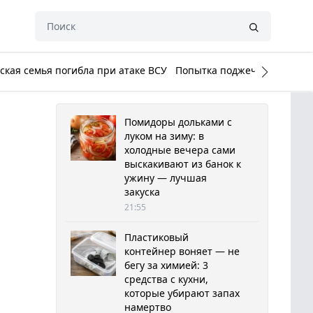
кая семья погибла при атаке ВСУ
Попытка поджечь Белый до
Помидоры дольками с
луком на зиму: в
холодные вечера сами
выскакивают из банок к
ужину — лучшая
закуска
21:55
Пластиковый
контейнер воняет — не
бегу за химией: 3
средства с кухни,
которые убирают запах
намертво