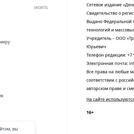
Сетевое издание «Ден
VK
OK
TG
Свидетельство о регис
Выдано Федеральной с
технологий и массовы
Учредитель – ООО «Тр
имиру
Юрьевич
Телефон редакции:
+7 
Электронная почта:
in
Все права на любые м
соответствии с росси
авторском праве и см
ия
На сайте используютс
16+
йтом, вы