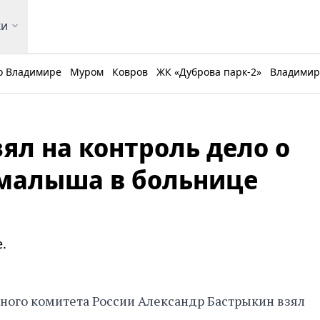
ки
о Владимире
Муром
Ковров
ЖК «Дуброва парк-2»
Владимирс
ял на контроль дело о
 малыша в больнице
.
ного комитета России Александр Бастрыкин взял