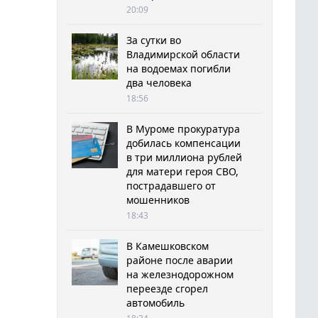
20:09
За сутки во
Владимирской области
на водоемах погибли
два человека
18:56
В Муроме прокуратура
добилась компенсации
в три миллиона рублей
для матери героя СВО,
пострадавшего от
мошенников
18:43
В Камешковском
районе после аварии
на железнодорожном
переезде сгорел
автомобиль