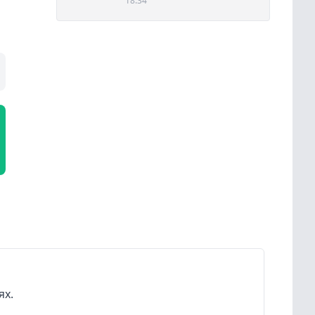
18:34
ях.