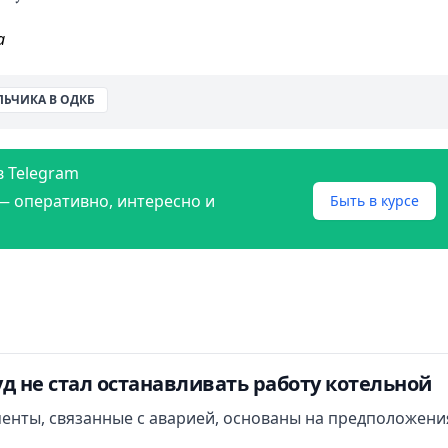
а
ЛЬЧИКА В ОДКБ
в Telegram
— оперативно, интересно и
Быть в курсе
д не стал останавливать работу котельной
менты, связанные с аварией, основаны на предположени