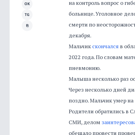
на контроль вопрос о ги
OK
больнице. Уголовное дело
TG
смерти по неосторожност
⎘
декабря.
Мальчик
скончался
в обл
2022 года. По словам ма
пневмонию.
Малыша несколько раз ос
Через несколько дней ди
поздно. Мальчик умер на
Родители обратились в С
СМИ, делом
заинтересов
обещало провести прове