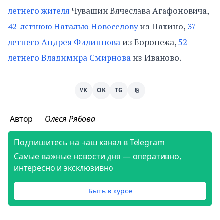
летнего жителя
Чувашии Вячеслава Агафоновича,
42-летнюю Наталью Новоселову
из Пакино,
37-
летнего Андрея Филиппова
из Воронежа,
52-
летнего Владимира Смирнова
из Иваново.
VK
OK
TG
⎘
Автор
Олеся Рябова
Подпишитесь на наш канал в Telegram
Самые важные новости дня — оперативно,
интересно и эксклюзивно
Быть в курсе