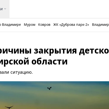
ки
о Владимире
Муром
Ковров
ЖК «Дуброва парк-2»
Владимирс
ричины закрытия детско
ирской области
вали ситуацию.