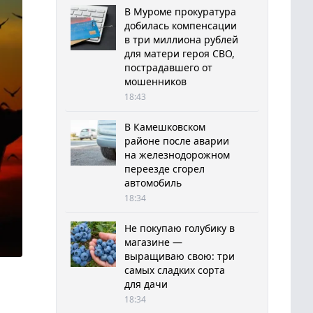
В Муроме прокуратура
добилась компенсации
в три миллиона рублей
для матери героя СВО,
пострадавшего от
мошенников
18:43
В Камешковском
районе после аварии
на железнодорожном
переезде сгорел
автомобиль
18:34
Не покупаю голубику в
магазине —
выращиваю свою: три
самых сладких сорта
для дачи
18:34