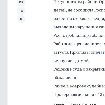
Петушинском районе. Орг
OK
детей, не сообщила Росп
TG
известно о сроках заезд
⎘
выявлены нарушения сани
Роспотребнадзора области
Работа лагеря планировал
августа. Приставы
опеча
вернулись домой.
Решение суда о закрытии
обжаловано.
Ранее в Коврове судебн
Проверяющие нашли 137
Автор
Дарья Суркова