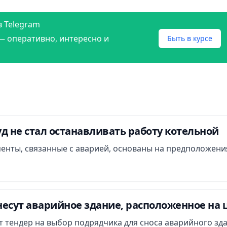
в Telegram
— оперативно, интересно и
Быть в курсе
д не стал останавливать работу котельной
менты, связанные с аварией, основаны на предположени
есут аварийное здание, расположенное на 
ут тендер на выбор подрядчика для сноса аварийного зд