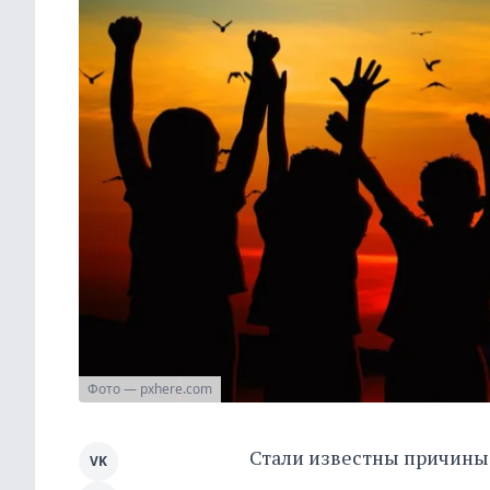
Фото — pxhere.com
Стали известны причины 
VK