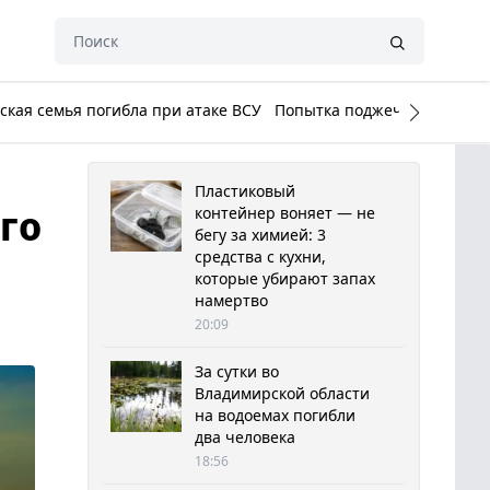
кая семья погибла при атаке ВСУ
Попытка поджечь Белый до
Пластиковый
го
контейнер воняет — не
бегу за химией: 3
средства с кухни,
которые убирают запах
намертво
20:09
За сутки во
Владимирской области
на водоемах погибли
два человека
18:56