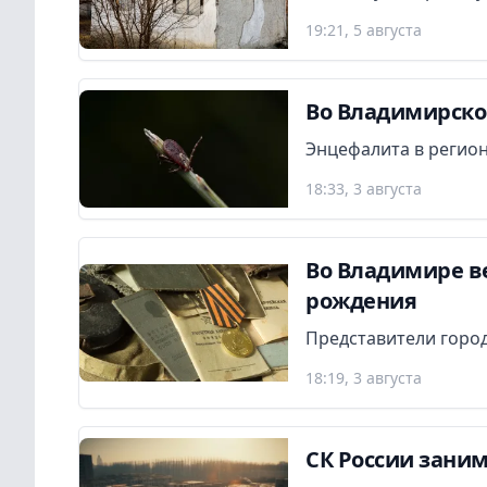
19:21, 5 августа
Во Владимирской
Энцефалита в регион
18:33, 3 августа
Во Владимире в
рождения
Представители город
18:19, 3 августа
СК России заним