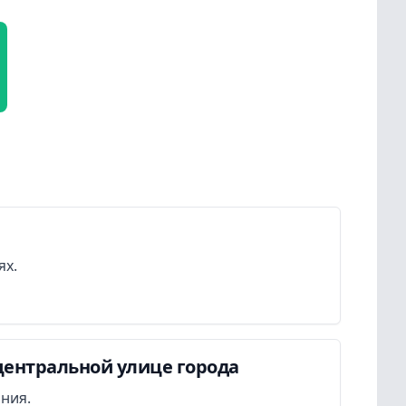
ях.
центральной улице города
ания.