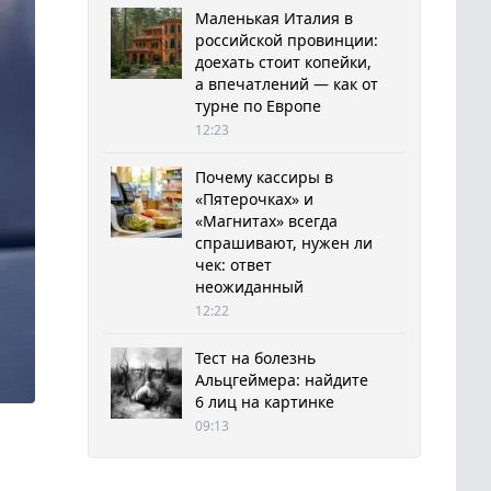
Маленькая Италия в
российской провинции:
доехать стоит копейки,
а впечатлений — как от
турне по Европе
12:23
Почему кассиры в
«Пятерочках» и
«Магнитах» всегда
спрашивают, нужен ли
чек: ответ
неожиданный
12:22
Тест на болезнь
Альцгеймера: найдите
6 лиц на картинке
09:13