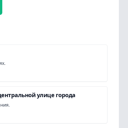
ях.
центральной улице города
ания.