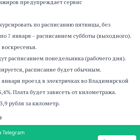
ссажиров предупреждает сервис
 курсировать по расписанию пятницы, без
по 7 января – расписанием субботы (выходного).
м воскресенья.
дут расписанием понедельника (рабочего дня).
нируется, расписание будет обычным.
1 января проезд в электричках во Владимирской
3,4%. Плата будет зависеть от километража.
3,9 рубля за километр.
а
в Telegram