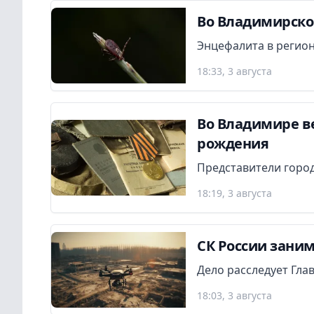
Во Владимирской
Энцефалита в регион
18:33, 3 августа
Во Владимире в
рождения
Представители город
18:19, 3 августа
СК России заним
Дело расследует Гла
18:03, 3 августа