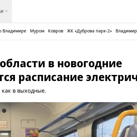
ки
о Владимире
Муром
Ковров
ЖК «Дуброва парк-2»
Владимирс
области в новогодние
ся расписание электри
, как в выходные.