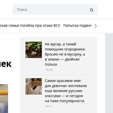
кая семья погибла при атаке ВСУ
Попытка поджечь Белый до
Не мусор, а тихий
помощник огородника:
бросаю не в мусорку, а
в землю — двойная
чек
польза
16:03
Самое красивое имя
для девочки: воспевали
еще великие русские
классики — и сегодня
на пике популярности
14:11