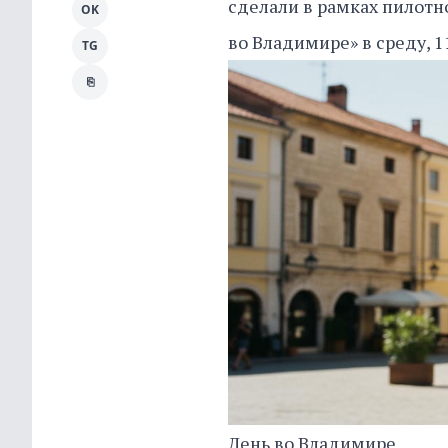
сделали в рамках пилотн
OK
во Владимире» в среду, 1
TG
⎘
День во Владимире