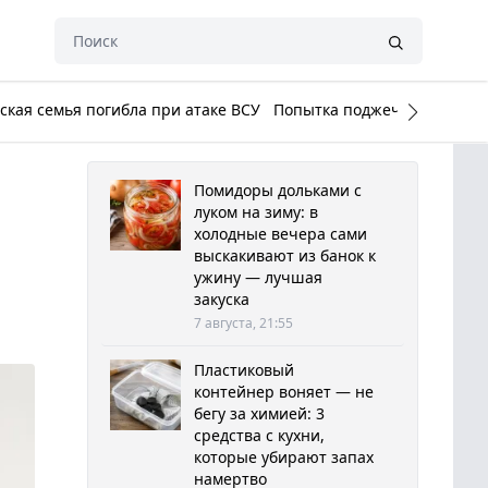
кая семья погибла при атаке ВСУ
Попытка поджечь Белый до
Помидоры дольками с
луком на зиму: в
холодные вечера сами
выскакивают из банок к
ужину — лучшая
закуска
7 августа, 21:55
Пластиковый
контейнер воняет — не
бегу за химией: 3
средства с кухни,
которые убирают запах
намертво