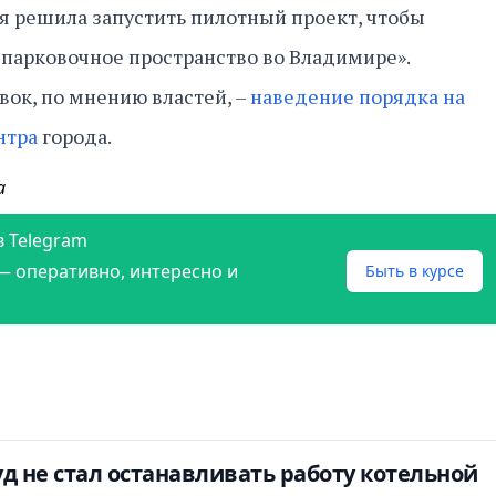
я решила запустить пилотный проект, чтобы
 парковочное пространство во Владимире».
вок, по мнению властей, –
наведение порядка на
нтра
города.
а
в Telegram
— оперативно, интересно и
Быть в курсе
д не стал останавливать работу котельной