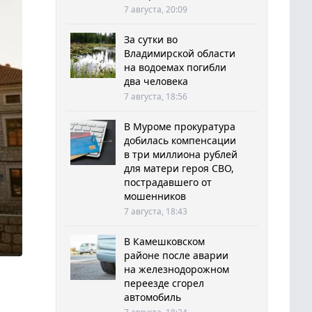
7 августа, 20:09
За сутки во
Владимирской области
на водоемах погибли
два человека
7 августа, 18:56
В Муроме прокуратура
добилась компенсации
в три миллиона рублей
для матери героя СВО,
пострадавшего от
мошенников
7 августа, 18:43
В Камешковском
районе после аварии
на железнодорожном
переезде сгорел
автомобиль