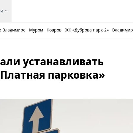
ки
о Владимире
Муром
Ковров
ЖК «Дуброва парк-2»
Владимирс
али устанавливать
Платная парковка»