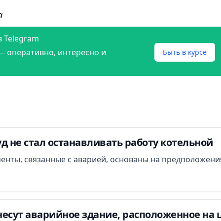
а
в Telegram
— оперативно, интересно и
Быть в курсе
д не стал останавливать работу котельной
менты, связанные с аварией, основаны на предположени
есут аварийное здание, расположенное на 