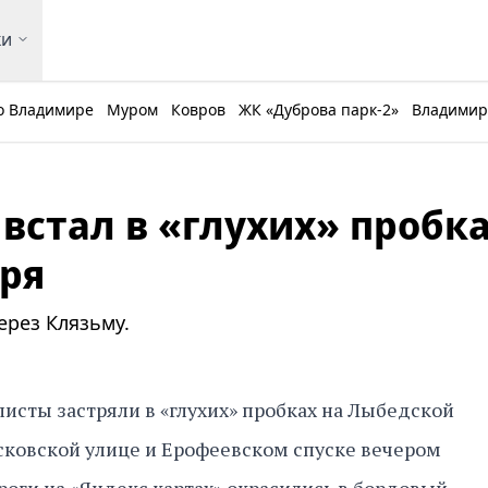
ки
о Владимире
Муром
Ковров
ЖК «Дуброва парк-2»
Владимирс
встал в «глухих» пробк
бря
ерез Клязьму.
сты застряли в «глухих» пробках на Лыбедской
сковской улице и Ерофеевском спуске вечером