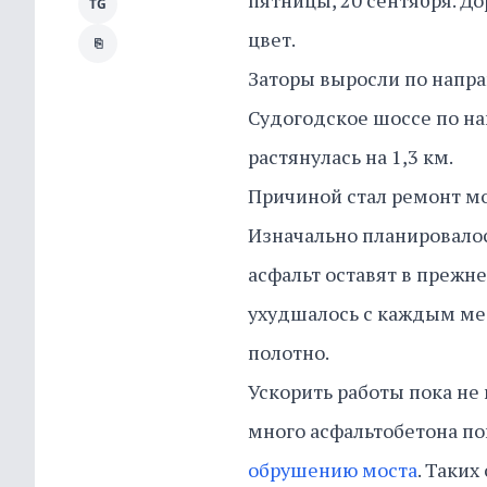
пятницы, 20 сентября. До
TG
цвет.
⎘
Заторы выросли по напра
Судогодское шоссе по на
растянулась на 1,3 км.
Причиной стал ремонт мо
Изначально планировалос
асфальт оставят в прежн
ухудшалось с каждым ме
полотно.
Ускорить работы пока не
много асфальтобетона по
обрушению моста
. Таки