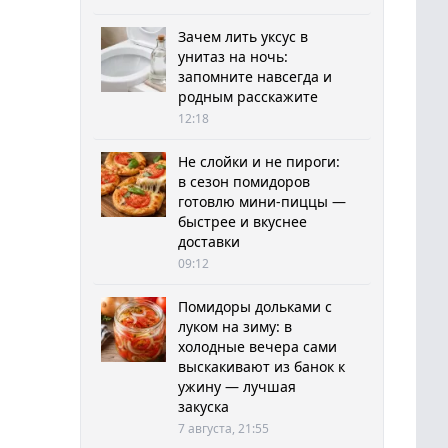
Зачем лить уксус в
унитаз на ночь:
запомните навсегда и
родным расскажите
12:18
Не слойки и не пироги:
в сезон помидоров
готовлю мини-пиццы —
быстрее и вкуснее
доставки
09:12
Помидоры дольками с
луком на зиму: в
холодные вечера сами
выскакивают из банок к
ужину — лучшая
закуска
7 августа, 21:55