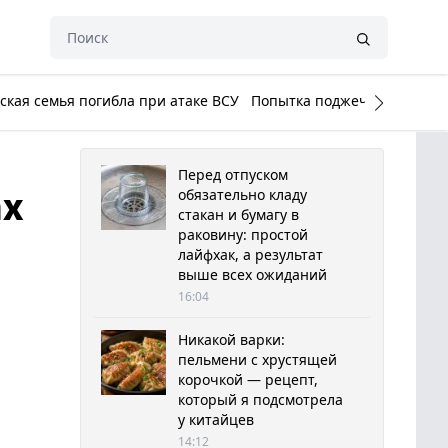
кая семья погибла при атаке ВСУ
Попытка поджечь Белый до
Перед отпуском
ах
обязательно кладу
стакан и бумагу в
раковину: простой
лайфхак, а результат
выше всех ожиданий
16:04
Никакой варки:
пельмени с хрустящей
корочкой — рецепт,
который я подсмотрела
у китайцев
14:12