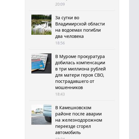
20:09
За сутки во
Владимирской области
на водоемах погибли
два человека
18:56
В Муроме прокуратура
добилась компенсации
в три миллиона рублей
для матери героя СВО,
пострадавшего от
мошенников
18:43
В Камешковском
районе после аварии
на железнодорожном
переезде сгорел
автомобиль