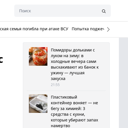
кая семья погибла при атаке ВСУ
Попытка поджечь Белый до
Помидоры дольками с
с
луком на зиму: в
холодные вечера сами
выскакивают из банок к
ужину — лучшая
закуска
21:55
Пластиковый
контейнер воняет — не
бегу за химией: 3
средства с кухни,
которые убирают запах
намертво