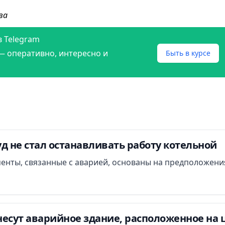
ва
в Telegram
— оперативно, интересно и
Быть в курсе
д не стал останавливать работу котельной
менты, связанные с аварией, основаны на предположени
есут аварийное здание, расположенное на 