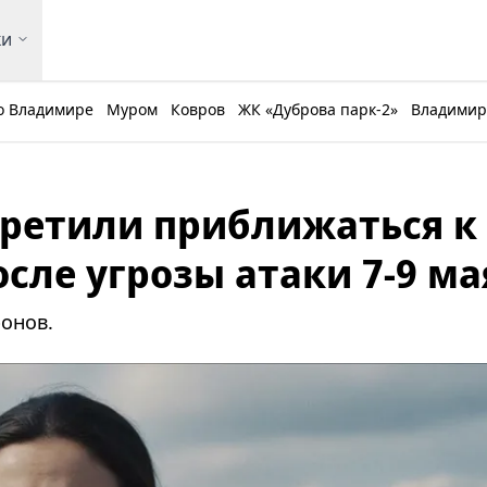
ки
о Владимире
Муром
Ковров
ЖК «Дуброва парк-2»
Владимирс
ретили приближаться к
сле угрозы атаки 7-9 ма
онов.