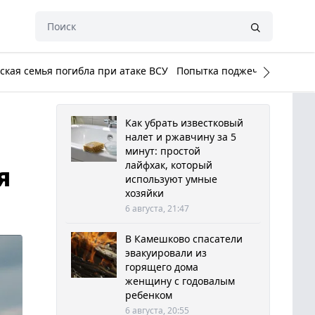
кая семья погибла при атаке ВСУ
Попытка поджечь Белый до
Как убрать известковый
налет и ржавчину за 5
минут: простой
лайфхак, который
я
используют умные
хозяйки
6 августа, 21:47
В Камешково спасатели
эвакуировали из
горящего дома
женщину с годовалым
ребенком
6 августа, 20:55