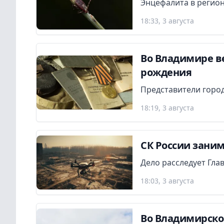
Энцефалита в регион
18:33, 3 августа
Во Владимире в
рождения
Представители город
18:19, 3 августа
СК России заним
Дело расследует Гла
18:03, 3 августа
Во Владимирско