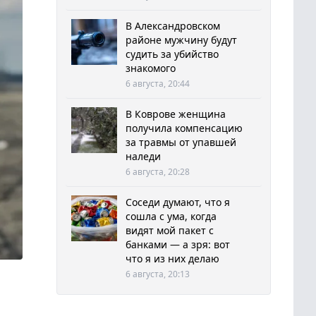
В Александровском
районе мужчину будут
судить за убийство
знакомого
6 августа, 20:44
В Коврове женщина
получила компенсацию
за травмы от упавшей
наледи
6 августа, 20:28
Соседи думают, что я
сошла с ума, когда
видят мой пакет с
банками — а зря: вот
что я из них делаю
6 августа, 20:13