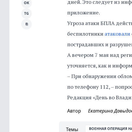
дней. Это следует из ин
OK
приложение.
TG
Угроза атаки БПЛА действ
⎘
беспилотники
атаковали
пострадавших и разруше
А вечером 7 мая над ре
уточняется, как и инфор
– При обнаружении обло
по телефону 112, – попро
Редакция «День во Влади
Автор
Екатерина Давыдо
Темы
ВОЕННАЯ ОПЕРАЦИЯ Н