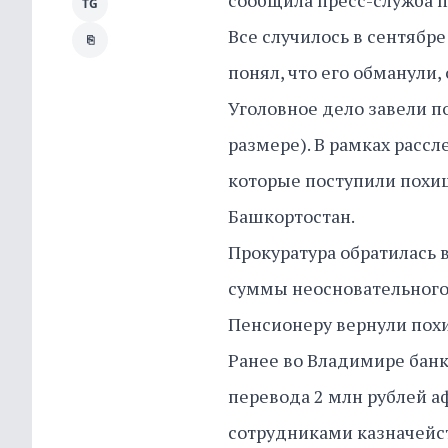
сообщила пресс-служба п
TG
Все случилось в сентябр
⎘
понял, что его обманули
Уголовное дело завели по
размере). В рамках рассл
которые поступили похи
Башкортостан.
Прокуратура обратилась в
суммы неосновательного
Пенсионеру вернули пох
Ранее во Владимире бан
перевода 2 млн рублей 
сотрудниками казначейст