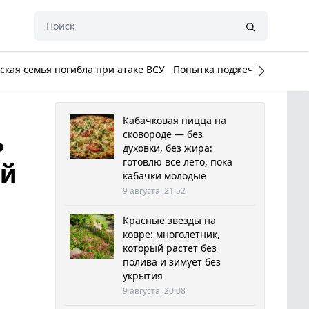
кая семья погибла при атаке ВСУ
Попытка поджечь Белый до
Кабачковая пицца на
ь
сковороде — без
духовки, без жира:
готовлю все лето, пока
ей
кабачки молодые
9 августа, 21:52
Красные звезды на
ковре: многолетник,
который растет без
полива и зимует без
укрытия
9 августа, 20:08