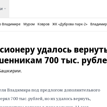
ки
о Владимире
Муром
Ковров
ЖК «Дуброва парк-2»
Владимирс
сионеру удалось вернут
енникам 700 тыс. рубл
 Башкирии.
ля Владимира под предлогом дополнительного
ерял 700 тыс. рублей, но их удалось вернуть,