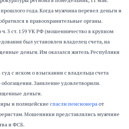
рокуратуры региона в понедельник, 11 мая.
е прошлого года. Когда мужчина перевел деньги и
, обратился в правоохранительные органы.
 ч. 3 ст. 159 УК РФ (мошенничество в крупном
едования был установлен владелец счета, на
щенные деньги. Им оказался житель Республики
 суд с иском о взыскании с владельца счета
 обогащения. Заявление удовлетворили.
ищенные деньги.
киры и полицейские
спасли пенсионера
от
аферистам. Мошенники представлялись мужчине
ва и ФСБ.