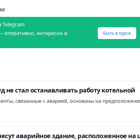
ва
в Telegram
— оперативно, интересно и
Быть в курсе
д не стал останавливать работу котельной
менты, связанные с аварией, основаны на предположени
есут аварийное здание, расположенное на 