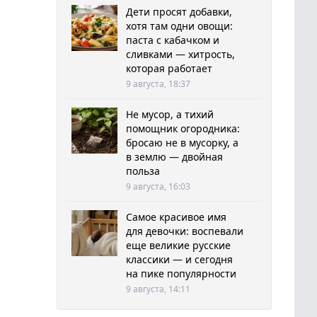
Дети просят добавки,
хотя там одни овощи:
паста с кабачком и
сливками — хитрость,
которая работает
9 августа, 18:37
Не мусор, а тихий
помощник огородника:
бросаю не в мусорку, а
в землю — двойная
польза
9 августа, 16:03
Самое красивое имя
для девочки: воспевали
еще великие русские
классики — и сегодня
на пике популярности
9 августа, 14:11