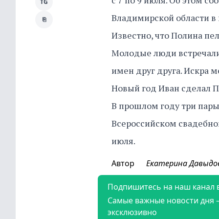
с 7 по 9 июля. Об этом с
TG
Владимирской области в 
⎘
Известно, что Полина пел
Молодые люди встречали
имен друг друга. Искра 
Новый год Иван сделал 
В прошлом году три пар
Всероссийском свадебном
июля.
Автор
Екатерина Давыдо
Подпишитесь на наш канал 
Самые важные новости дня 
эксклюзивно