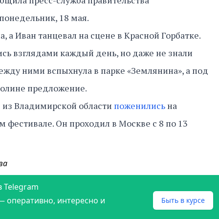
ообщила пресс-служба правительства
понедельник, 18 мая.
а, а Иван танцевал на сцене в Красной Горбатке.
сь взглядами каждый день, но даже не знали
между ними вспыхнула в парке «Землянина», а под
Полине предложение.
ы из Владимирской области
поженились
на
 фестивале. Он проходил в Москве с 8 по 13
ва
в Telegram
— оперативно, интересно и
Быть в курсе