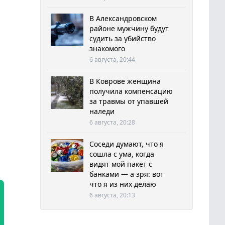
В Александровском
районе мужчину будут
судить за убийство
знакомого
6 августа, 20:44
В Коврове женщина
получила компенсацию
за травмы от упавшей
наледи
6 августа, 20:28
Соседи думают, что я
сошла с ума, когда
видят мой пакет с
банками — а зря: вот
что я из них делаю
6 августа, 20:13