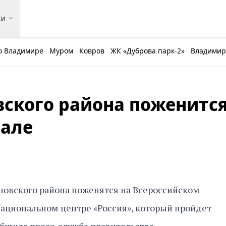
ки
о Владимире
Муром
Ковров
ЖК «Дуброва парк-2»
Владимирс
вского района поженится
вале
новского района поженятся на Всероссийском
ациональном центре «Россия», который пройдет