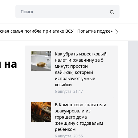
кая семья погибла при атаке ВСУ
Попытка поджечь Белый до
Как убрать известковый
 на
налет и ржавчину за 5
минут: простой
лайфхак, который
используют умные
хозяйки
6 августа, 21:47
В Камешково спасатели
эвакуировали из
горящего дома
женщину с годовалым
ребенком
6 августа, 20:55