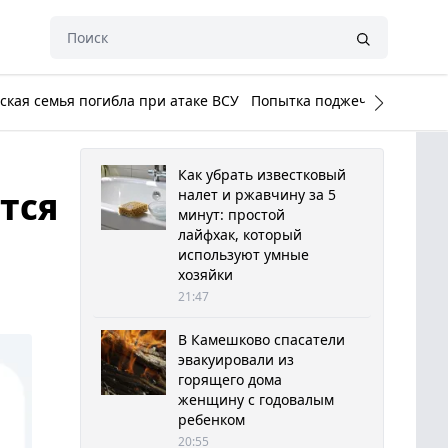
кая семья погибла при атаке ВСУ
Попытка поджечь Белый до
Как убрать известковый
тся
налет и ржавчину за 5
минут: простой
лайфхак, который
используют умные
хозяйки
21:47
В Камешково спасатели
эвакуировали из
горящего дома
женщину с годовалым
ребенком
20:55