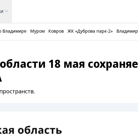
ки
о Владимире
Муром
Ковров
ЖК «Дуброва парк-2»
Владимирс
области 18 мая сохраняе
А
пространств.