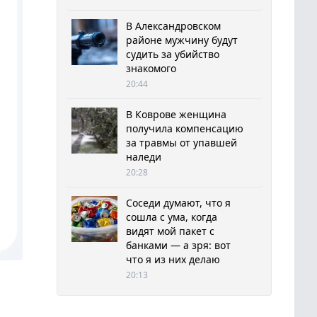
В Александровском
районе мужчину будут
судить за убийство
знакомого
20:44
В Коврове женщина
получила компенсацию
за травмы от упавшей
наледи
20:28
Соседи думают, что я
сошла с ума, когда
видят мой пакет с
банками — а зря: вот
что я из них делаю
20:13