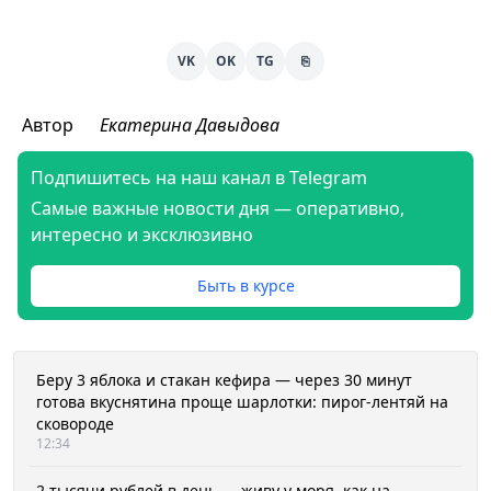
VK
OK
TG
⎘
Автор
Екатерина Давыдова
Подпишитесь на наш канал в Telegram
Самые важные новости дня — оперативно,
интересно и эксклюзивно
Быть в курсе
Беру 3 яблока и стакан кефира — через 30 минут
готова вкуснятина проще шарлотки: пирог-лентяй на
сковороде
12:34
2 тысячи рублей в день — живу у моря, как на