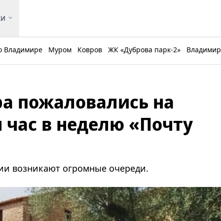
ки
о Владимире
Муром
Ковров
ЖК «Дуброва парк-2»
Владимирс
а пожаловались на
час в неделю «Почту
нии возникают огромные очереди.