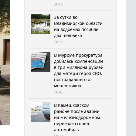
20:09
За сутки во
Владимирской области
на водоемах погибли
два человека
18:56
В Муроме прокуратура
добилась компенсации
в три миллиона рублей
для матери героя СВО,
пострадавшего от
мошенников
18:43
В Камешковском
районе после аварии
на железнодорожном
переезде сгорел
автомобиль