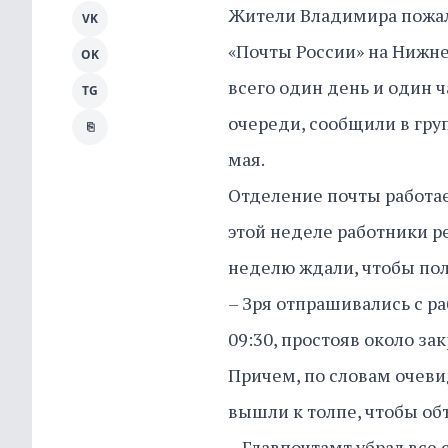
Жители Владимира пожал
VK
«Почты России» на Нижне
OK
всего один день и один ч
TG
очереди, сообщили в гру
⎘
мая.
Отделение почты работает
этой неделе работники р
неделю ждали, чтобы пол
– Зря отпрашивались с ра
09:30, простояв около з
Причем, по словам очеви
вышли к толпе, чтобы об
– Главпочтамт убрал все