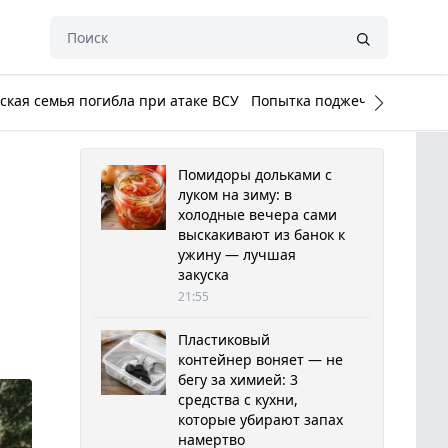
кая семья погибла при атаке ВСУ
Попытка поджечь Белый до
Помидоры дольками с
луком на зиму: в
холодные вечера сами
выскакивают из банок к
ужину — лучшая
закуска
21:55
Пластиковый
контейнер воняет — не
бегу за химией: 3
средства с кухни,
которые убирают запах
намертво