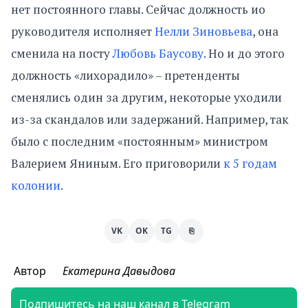
нет постоянного главы. Сейчас должность ио
руководителя исполняет
Нелли Зиновьева
, она
сменила на посту
Любовь Баусову
. Но и до этого
должность «лихорадило» – претенденты
сменялись один за другим, некоторые уходили
из-за скандалов или задержаний. Например, так
было с последним «постоянным» министром
Валерием Яниным. Его приговорили
к 5 годам
колонии
.
VK
OK
TG
⎘
Автор
Екатерина Давыдова
Подпишитесь на наш канал в Telegram