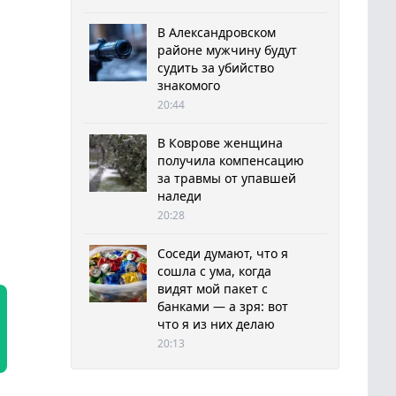
В Александровском
районе мужчину будут
судить за убийство
знакомого
20:44
В Коврове женщина
получила компенсацию
за травмы от упавшей
наледи
20:28
Соседи думают, что я
сошла с ума, когда
видят мой пакет с
банками — а зря: вот
что я из них делаю
20:13