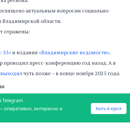
ва региона.
освящено актуальным вопросам социально-
я Владимирской области.
т отражены:
-33»
и издания
«Владимирские ведомости»
.
р проводил пресс-конференцию год назад. А в
и
выходил
чуть позже – в конце ноября 2025 года.
ва
в Telegram
— оперативно, интересно и
Быть в курсе