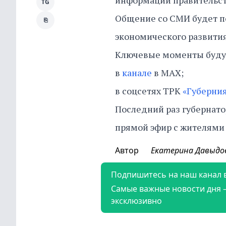
информации правительст
TG
Общение со СМИ будет п
⎘
экономического развити
Ключевые моменты буду
в
канале
в МАХ;
в соцсетях ТРК
«Губерния
Последний раз губернато
прямой эфир с жителям
Автор
Екатерина Давыдо
Подпишитесь на наш канал 
Самые важные новости дня 
эксклюзивно