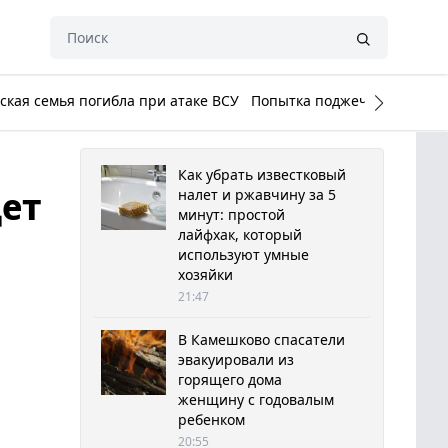
кая семья погибла при атаке ВСУ
Попытка поджечь Белый до
Как убрать известковый
дет
налет и ржавчину за 5
минут: простой
лайфхак, который
используют умные
хозяйки
21:47
В Камешково спасатели
эвакуировали из
горящего дома
женщину с годовалым
ребенком
20:55