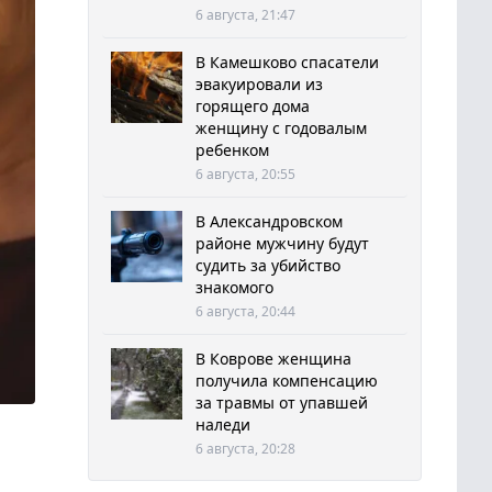
6 августа, 21:47
В Камешково спасатели
эвакуировали из
горящего дома
женщину с годовалым
ребенком
6 августа, 20:55
В Александровском
районе мужчину будут
судить за убийство
знакомого
6 августа, 20:44
В Коврове женщина
получила компенсацию
за травмы от упавшей
наледи
6 августа, 20:28