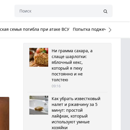
кая семья погибла при атаке ВСУ
Попытка поджечь Белый до
Ни грамма сахара, а
слаще шарлотки:
яблочный кекс,
который я пеку
постоянно и не
толстею
09:16
Как убрать известковый
налет и ржавчину за 5
минут: простой
лайфхак, который
используют умные
хозяйки