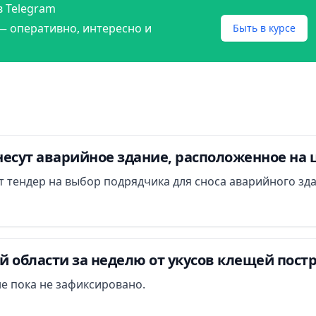
в Telegram
— оперативно, интересно и
Быть в курсе
есут аварийное здание, расположенное на 
ут тендер на выбор подрядчика для сноса аварийного зд
 области за неделю от укусов клещей постр
е пока не зафиксировано.