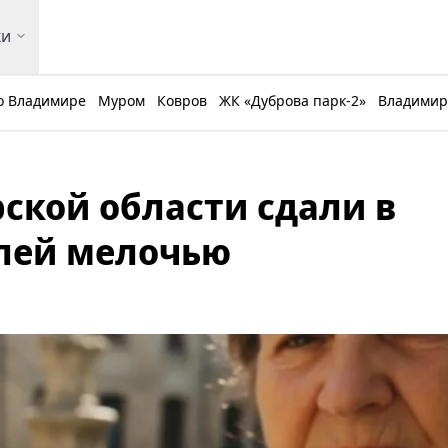
ки
о Владимире
Муром
Ковров
ЖК «Дуброва парк-2»
Владимирс
кой области сдали в
блей мелочью