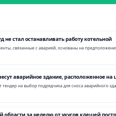
д не стал останавливать работу котельной
менты, связанные с аварией, основаны на предположени
есут аварийное здание, расположенное на 
ут тендер на выбор подрядчика для сноса аварийного зд
 области за неделю от укусов клещей постр