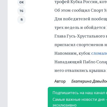
трофей Кубка России, ко
OK
Об этом сообщил Спорт M
TG
Для победителей пообеща
⎘
трех недель и обойдется
Глава Гусь-Хрустального 
пригласил спортсменов н
Напомним, кубок
сломал
Нападающий Пабло Солари
него отвалились крышка 
Автор
Екатерина Давыдо
Подпишитесь на наш канал 
Самые важные новости дня 
эксклюзивно