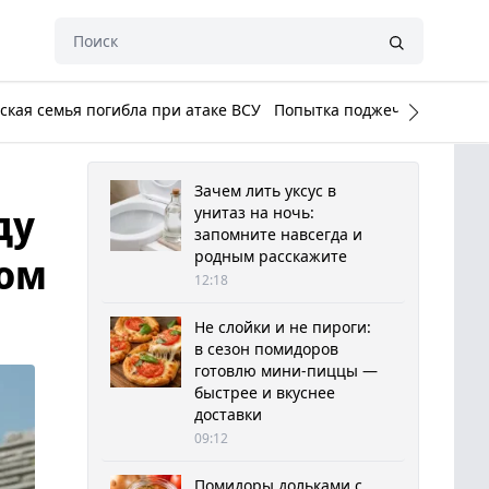
кая семья погибла при атаке ВСУ
Попытка поджечь Белый до
Зачем лить уксус в
ду
унитаз на ночь:
запомните навсегда и
родным расскажите
ком
12:18
Не слойки и не пироги:
в сезон помидоров
готовлю мини-пиццы —
быстрее и вкуснее
доставки
09:12
Помидоры дольками с