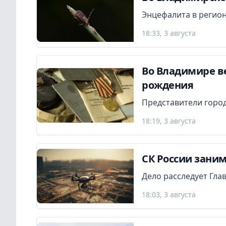
Энцефалита в регион
18:33, 3 августа
Во Владимире в
рождения
Представители город
18:19, 3 августа
СК России заним
Дело расследует Гла
18:03, 3 августа