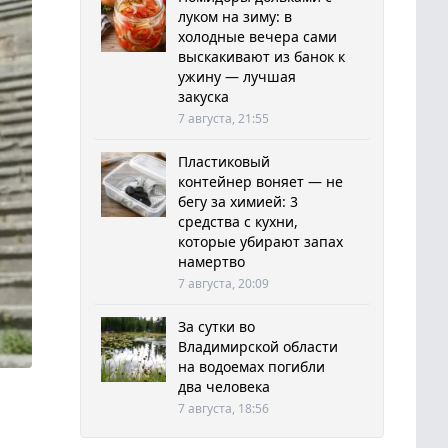
луком на зиму: в
холодные вечера сами
выскакивают из банок к
ужину — лучшая
закуска
7 августа, 21:55
Пластиковый
контейнер воняет — не
бегу за химией: 3
средства с кухни,
которые убирают запах
намертво
7 августа, 20:09
За сутки во
Владимирской области
на водоемах погибли
два человека
7 августа, 18:56