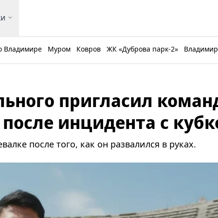
ки
о Владимире
Муром
Ковров
ЖК «Дуброва парк-2»
Владимирс
ального пригласил коман
 после инцидента с куб
алке после того, как он развалился в руках.