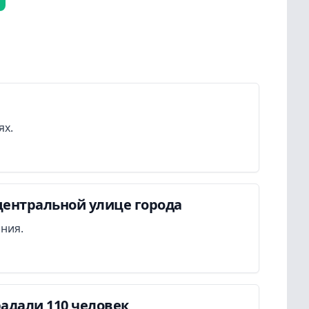
ях.
центральной улице города
ания.
адали 110 человек