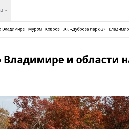
ки
о Владимире
Муром
Ковров
ЖК «Дуброва парк-2»
Владимирс
 Владимире и области н