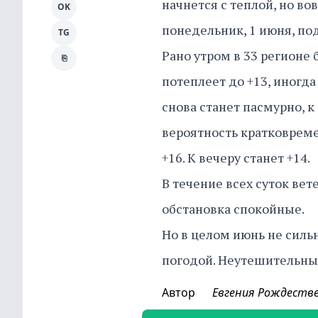
начнется с теплой, но в
OK
понедельник, 1 июня, по
TG
Рано утром в 33 регионе б
⎘
потеплеет до +13, иногда
снова станет пасмурно, к
вероятность кратковреме
+16. К вечеру станет +14.
В течение всех суток вет
обстановка спокойные.
Но в целом июнь не силь
погодой. Неутешительны
Автор
Евгения Рождеств