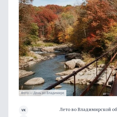
Фото — День во Владимире
Лето во Владимирской обл
VK