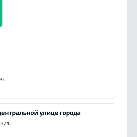
ях.
центральной улице города
ания.