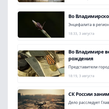
Во Владимирской
Энцефалита в регион
18:33, 3 августа
Во Владимире в
рождения
Представители город
18:19, 3 августа
СК России заним
Дело расследует Гла