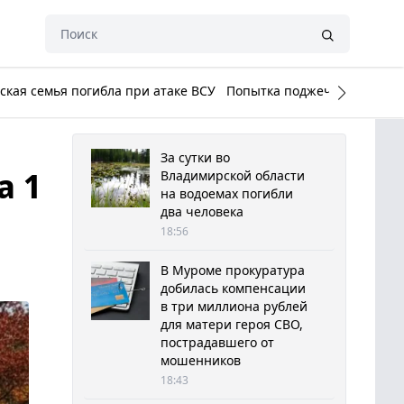
кая семья погибла при атаке ВСУ
Попытка поджечь Белый до
За сутки во
а 1
Владимирской области
на водоемах погибли
два человека
18:56
В Муроме прокуратура
добилась компенсации
в три миллиона рублей
для матери героя СВО,
пострадавшего от
мошенников
18:43