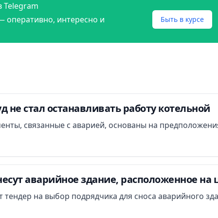
в Telegram
— оперативно, интересно и
Быть в курсе
д не стал останавливать работу котельной
менты, связанные с аварией, основаны на предположени
есут аварийное здание, расположенное на 
ут тендер на выбор подрядчика для сноса аварийного зд