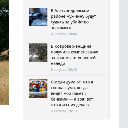
В Александровском
районе мужчину будут
судить за убийство
знакомого
6 августа, 20:44
В Коврове женщина
получила компенсацию
за травмы от упавшей
наледи
6 августа, 20:28
Соседи думают, что я
сошла с ума, когда
видят мой пакет с
банками — а зря: вот
что я из них делаю
6 августа, 20:13