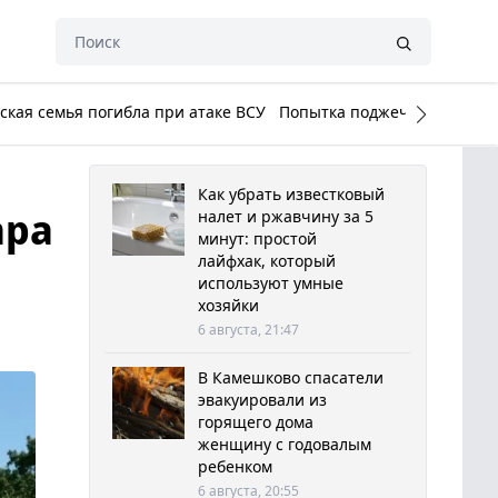
кая семья погибла при атаке ВСУ
Попытка поджечь Белый до
Как убрать известковый
ара
налет и ржавчину за 5
минут: простой
лайфхак, который
используют умные
хозяйки
6 августа, 21:47
В Камешково спасатели
эвакуировали из
горящего дома
женщину с годовалым
ребенком
6 августа, 20:55