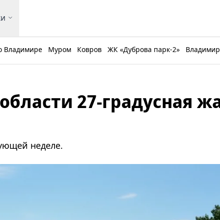
ки
о Владимире
Муром
Ковров
ЖК «Дуброва парк-2»
Владимирс
области 27-градусная ж
ующей неделе.