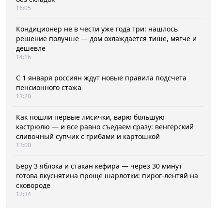
16:05
Кондиционер не в чести уже года три: нашлось
решение получше — дом охлаждается тише, мягче и
дешевле
14:16
С 1 января россиян ждут новые правила подсчета
пенсионного стажа
13:20
Как пошли первые лисички, варю большую
кастрюлю — и все равно съедаем сразу: венгерский
сливочный супчик с грибами и картошкой
13:00
Беру 3 яблока и стакан кефира — через 30 минут
готова вкуснятина проще шарлотки: пирог-лентяй на
сковороде
12:34