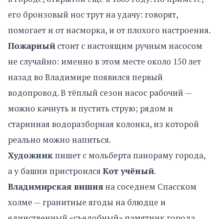
его бронзовый нос трут на удачу: говорят,
помогает и от насморка, и от плохого настроения.
Пожарный
стоит с настоящим ручным насосом
не случайно: именно в этом месте около 150 лет
назад во Владимире появился первый
водопровод. В тёплый сезон насос рабочий —
можно качнуть и пустить струю; рядом и
старинная водоразборная колонка, из которой
реально можно напиться.
Художник
пишет с мольберта панораму города,
а у башни пристроился
Кот учёный
.
Владимирская вишня
на соседнем Спасском
холме — гранитные ягоды на блюдце и
единственный «съедобный» памятник города.