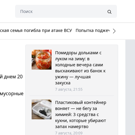
кая семья погибла при атаке ВСУ
Попытка поджечь Белый до
Помидоры дольками с
луком на зиму: в
холодные вечера сами
выскакивают из банок к
й днем 20
ужину — лучшая
закуска
7 августа, 21:55
и мусорные
Пластиковый контейнер
воняет — не бегу за
химией: 3 средства с
кухни, которые убирают
запах намертво
7 августа, 20:09