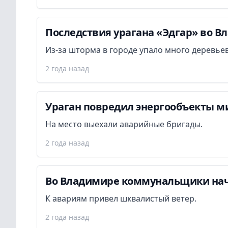
Последствия урагана «Эдгар» во В
Из-за шторма в городе упало много деревьев
2 года назад
Ураган повредил энергообъекты м
На место выехали аварийные бригады.
2 года назад
Во Владимире коммунальщики нач
К авариям привел шквалистый ветер.
2 года назад