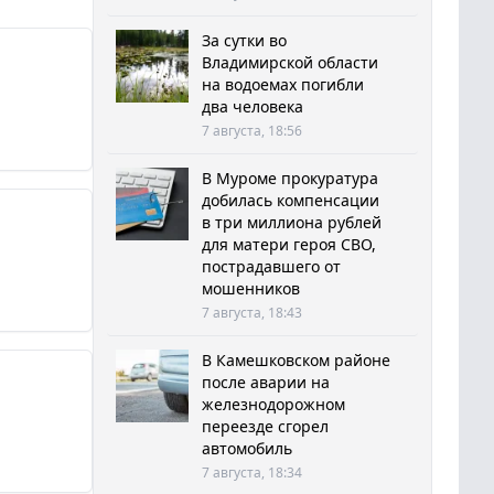
За сутки во
Владимирской области
на водоемах погибли
два человека
7 августа, 18:56
В Муроме прокуратура
добилась компенсации
в три миллиона рублей
для матери героя СВО,
пострадавшего от
мошенников
7 августа, 18:43
В Камешковском районе
после аварии на
железнодорожном
переезде сгорел
автомобиль
7 августа, 18:34