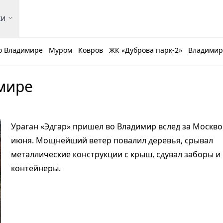
ки
о Владимире
Муром
Ковров
ЖК «Дуброва парк-2»
Владимирс
имире
Ураган «Эдгар» пришел во Владимир вслед за Москво
июня. Мощнейший ветер повалил деревья, срывал
металлические конструкции с крыш, сдувал заборы 
контейнеры.