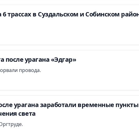
 6 трассах в Суздальском и Собинском райо
а после урагана «Эдгар»
борвали провода.
осле урагана заработали временные пункты
чения света
Оргтруде.