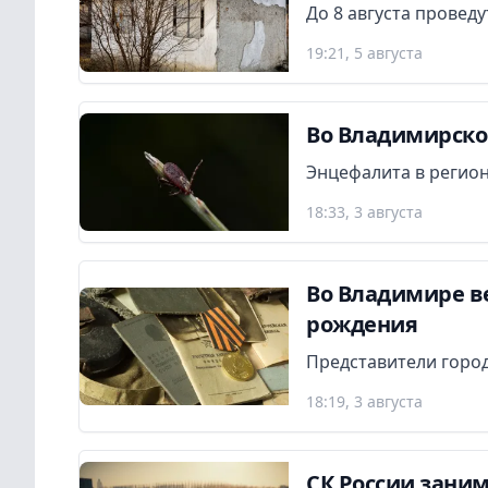
До 8 августа провед
19:21, 5 августа
Во Владимирской
Энцефалита в регион
18:33, 3 августа
Во Владимире в
рождения
Представители город
18:19, 3 августа
СК России заним