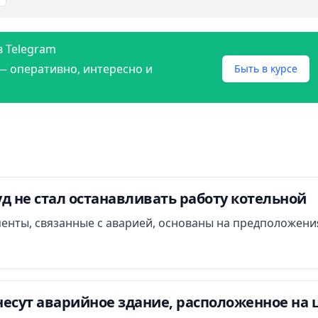
в Telegram
— оперативно, интересно и
Быть в курсе
д не стал останавливать работу котельной
менты, связанные с аварией, основаны на предположени
есут аварийное здание, расположенное на 