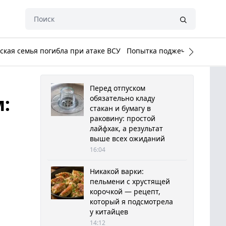
кая семья погибла при атаке ВСУ
Попытка поджечь Белый до
Перед отпуском
:
обязательно кладу
стакан и бумагу в
раковину: простой
лайфхак, а результат
выше всех ожиданий
16:04
Никакой варки:
пельмени с хрустящей
корочкой — рецепт,
который я подсмотрела
у китайцев
14:12