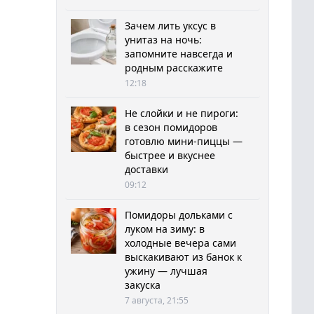
Зачем лить уксус в
унитаз на ночь:
запомните навсегда и
родным расскажите
12:18
Не слойки и не пироги:
в сезон помидоров
готовлю мини-пиццы —
быстрее и вкуснее
доставки
09:12
Помидоры дольками с
луком на зиму: в
холодные вечера сами
выскакивают из банок к
ужину — лучшая
закуска
7 августа, 21:55