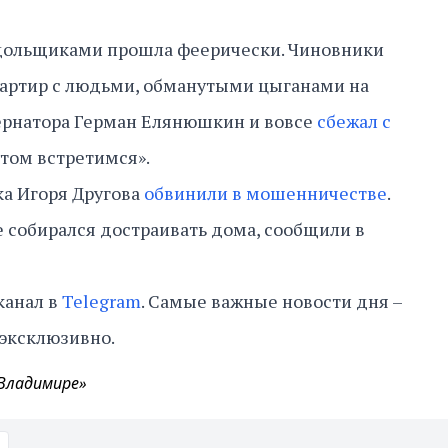
 дольщиками прошла феерически. Чиновники
вартир с людьми, обманутыми цыганами на
бернатора Герман Елянюшкин и вовсе
сбежал с
отом встретимся».
ка Игоря Другова
обвинили в мошенничестве
.
 собирался достраивать дома, сообщили в
канал в
Telegram
. Самые важные новости дня –
 эксклюзивно.
 Владимире»