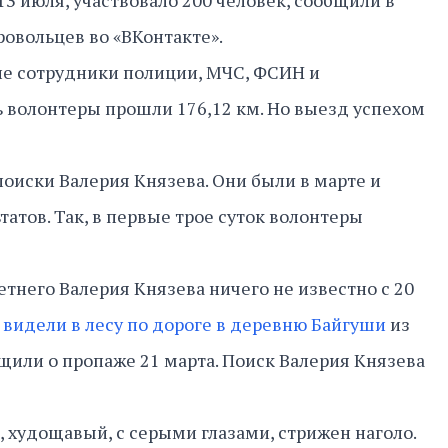
13 июля, участвовало 200 человек, сообщили в
овольцев во «ВКонтакте».
ие сотрудники полиции, МЧС, ФСИН и
ь волонтеры прошли 176,12 км. Но выезд успехом
поиски Валерия Князева. Они были в марте и
ьтатов. Так, в первые трое суток волонтеры
тнего Валерия Князева ничего не известно с 20
о
видели в лесу по дороге в деревню Байгуши
из
или о пропаже 21 марта. Поиск Валерия Князева
, худощавый, с серыми глазами, стрижен наголо.