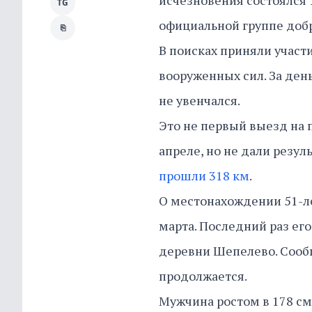
исчезновения состоялся 
TG
официальной группе добр
⎘
В поисках приняли участ
вооруженных сил. За ден
не увенчался.
Это не первый выезд на 
апреле, но не дали резул
прошли 318 км
.
О местонахождении 51-ле
марта. Последний раз ег
деревни Шепелево. Сообщ
продолжается.
Мужчина ростом в 178 см