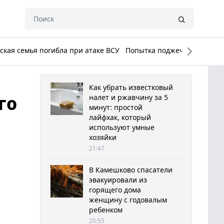
кая семья погибла при атаке ВСУ
Попытка поджечь Белый до
Как убрать известковый
го
налет и ржавчину за 5
минут: простой
лайфхак, который
используют умные
хозяйки
21:47
В Камешково спасатели
эвакуировали из
горящего дома
женщину с годовалым
ребенком
20:55