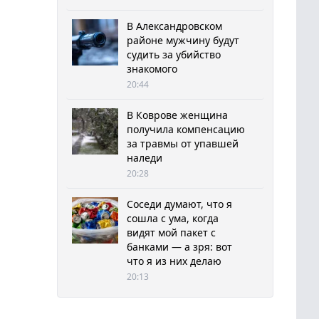
В Александровском
районе мужчину будут
судить за убийство
знакомого
20:44
В Коврове женщина
получила компенсацию
за травмы от упавшей
наледи
20:28
Соседи думают, что я
сошла с ума, когда
видят мой пакет с
банками — а зря: вот
что я из них делаю
20:13