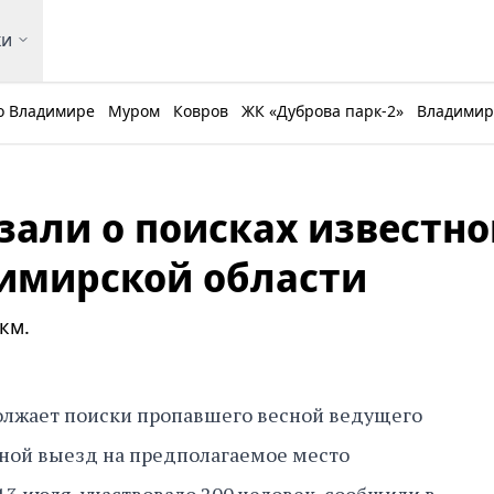
ки
о Владимире
Муром
Ковров
ЖК «Дуброва парк-2»
Владимирс
зали о поисках известно
имирской области
км.
олжает поиски пропавшего весной ведущего
дной выезд на предполагаемое место