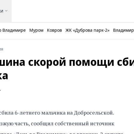
ки
о Владимире
Муром
Ковров
ЖК «Дуброва парк-2»
Владимирс
ия
шина скорой помощи сб
ка
.
ила 6-летнего мальчика на Добросельской.
зжую часть, сообщил собственный источник