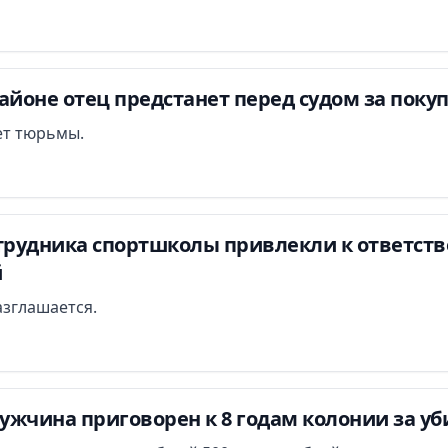
айоне отец предстанет перед судом за поку
лет тюрьмы.
отрудника спортшколы привлекли к ответств
й
азглашается.
ужчина приговорен к 8 годам колонии за у