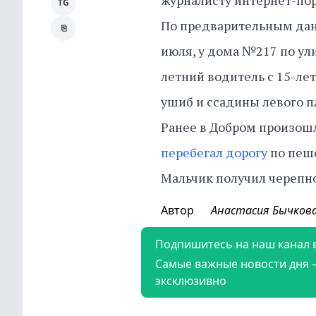
журналисту интернет-порт
TG
По предварительным данн
⎘
июля, у дома №217 по ули
летний водитель с 15-ле
ушиб и ссадины левого п
Ранее в Добром произошл
перебегал дорогу
по пеше
Мальчик получил черепн
Автор
Анастасия Бычков
Подпишитесь на наш канал 
Самые важные новости дня 
эксклюзивно