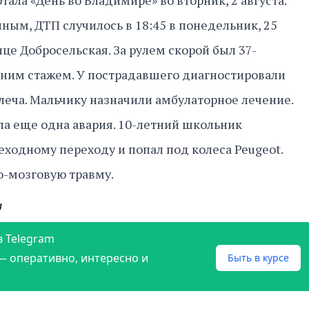
ала «День во Владимире» во вторник, 2 августа.
ым, ДТП случилось в 18:45 в понедельник, 25
це Добросельская. За рулем скорой был 37-
тним стажем. У пострадавшего диагностировали
леча. Мальчику назначили амбулаторное лечение.
а еще одна авария. 10-летний школьник
ходному переходу и попал под колеса Peugeot.
о-мозговую травму.
а
в Telegram
— оперативно, интересно и
Быть в курсе