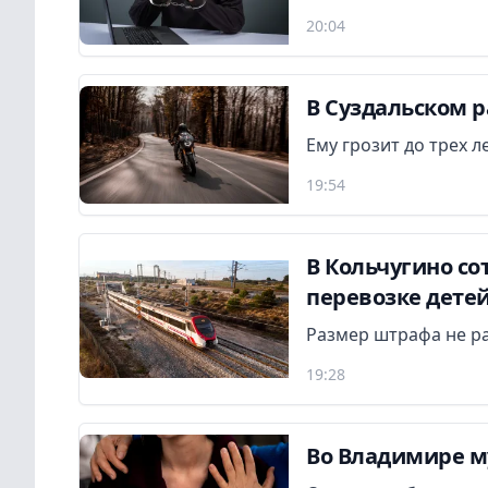
20:04
В Суздальском р
Ему грозит до трех 
19:54
В Кольчугино с
перевозке дете
Размер штрафа не р
19:28
Во Владимире м