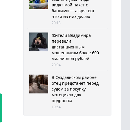
видят мой пакет с
банками — а зря: вот
что я из них делаю
20:13
Жители Владимира
перевели
дистанционным
мошенникам более 600
миллионов рублей
20:04
В Суздальском районе
отец предстанет перед
судом за покупку
мотоцикла для
подростка
19:54