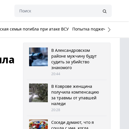
кая семья погибла при атаке ВСУ
Попытка поджечь Белый до
В Александровском
ила
районе мужчину будут
судить за убийство
знакомого
20:44
В Коврове женщина
получила компенсацию
за травмы от упавшей
наледи
20:28
Соседи думают, что я
сошла с ума, когда