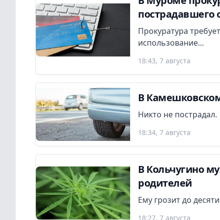
В Муроме прокур
пострадавшего 
Прокуратура требует
использование...
18:43, 7 августа
В Камешковском
Никто не пострадал.
18:34, 7 августа
В Кольчугино м
родителей
Ему грозит до десят
18:27, 7 августа