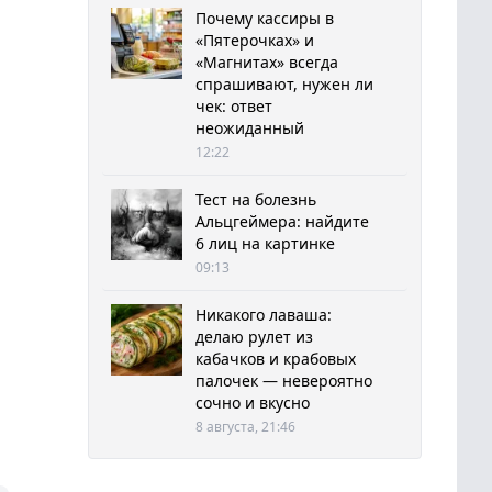
Почему кассиры в
«Пятерочках» и
«Магнитах» всегда
спрашивают, нужен ли
чек: ответ
неожиданный
12:22
Тест на болезнь
Альцгеймера: найдите
6 лиц на картинке
09:13
Никакого лаваша:
делаю рулет из
кабачков и крабовых
палочек — невероятно
сочно и вкусно
8 августа, 21:46