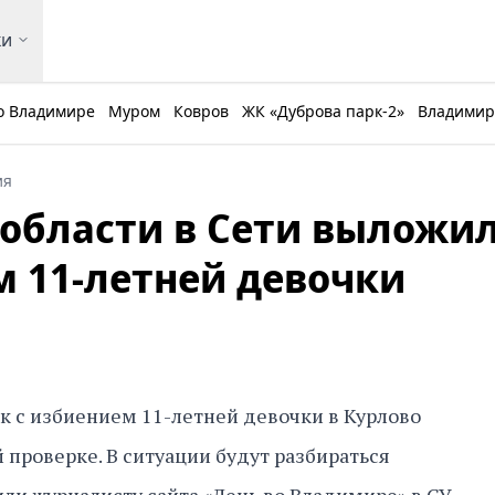
ки
о Владимире
Муром
Ковров
ЖК «Дуброва парк-2»
Владимирс
ия
области в Сети выложи
м 11-летней девочки
 с избиением 11-летней девочки в Курлово
 проверке. В ситуации будут разбираться