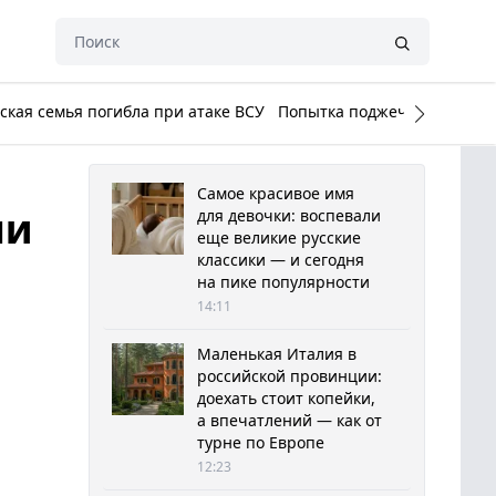
кая семья погибла при атаке ВСУ
Попытка поджечь Белый до
Самое красивое имя
ли
для девочки: воспевали
еще великие русские
классики — и сегодня
на пике популярности
14:11
Маленькая Италия в
российской провинции:
доехать стоит копейки,
а впечатлений — как от
турне по Европе
12:23