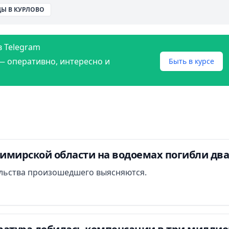
Ы В КУРЛОВО
в Telegram
— оперативно, интересно и
Быть в курсе
димирской области на водоемах погибли дв
льства произошедшего выясняются.