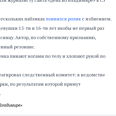
ли журналисту сайта «День во Владимире» в СУ
 нескольких пабликах
появился ролик
с избиением.
 девушки 15-ти и 16-ти лет якобы не первый раз
ницу. Автор, по собственному признанию,
енный резонанс.
енка пинают ногами по телу и хлопают рукой по
еагировал следственный комитет: в ведомстве
рки, по результатам которой примут
.
 Владимире»