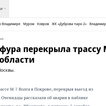
ки
о Владимире
Муром
Ковров
ЖК «Дуброва парк-2»
Владимирс
ия
фура перекрыла трассу 
области
Москвы.
ассе М-7 Волга в Покрове, перекрыв выезд из
. Очевидцы рассказали об аварии в паблике