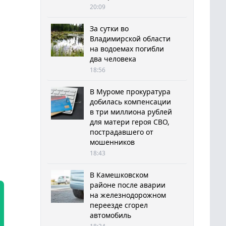
20:09
За сутки во
Владимирской области
на водоемах погибли
два человека
18:56
В Муроме прокуратура
добилась компенсации
в три миллиона рублей
для матери героя СВО,
пострадавшего от
мошенников
18:43
В Камешковском
районе после аварии
на железнодорожном
переезде сгорел
автомобиль