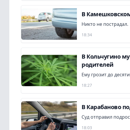
В Камешковском
Никто не пострадал.
18:34
В Кольчугино м
родителей
Ему грозит до десят
18:27
В Карабаново по
Суд отправил подрос
18:03