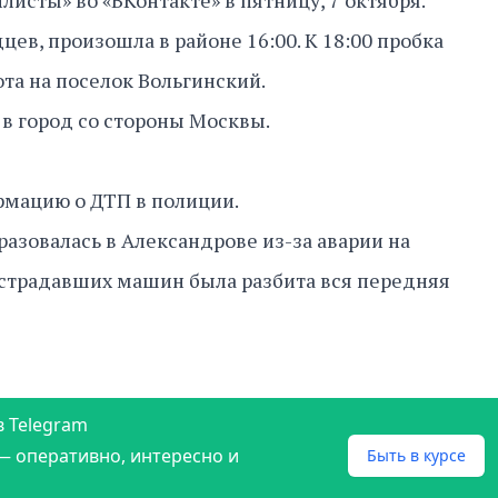
исты» во «ВКонтакте» в пятницу, 7 октября.
цев, произошла в районе 16:00. К 18:00 пробка
ота на поселок Вольгинский.
 в город со стороны Москвы.
рмацию о ДТП в полиции.
разовалась в Александрове из-за аварии на
острадавших машин была разбита вся передняя
в Telegram
— оперативно, интересно и
Быть в курсе