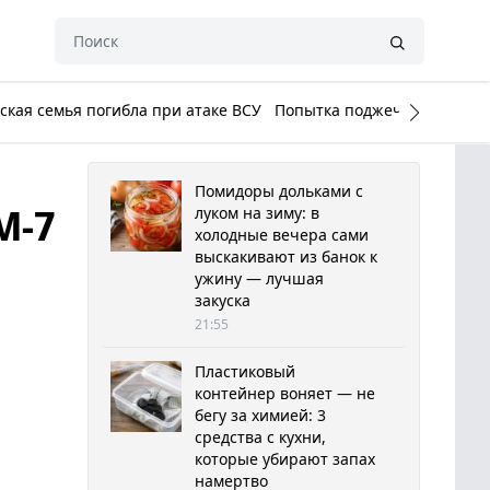
кая семья погибла при атаке ВСУ
Попытка поджечь Белый до
Помидоры дольками с
М-7
луком на зиму: в
холодные вечера сами
выскакивают из банок к
ужину — лучшая
закуска
21:55
Пластиковый
контейнер воняет — не
бегу за химией: 3
средства с кухни,
которые убирают запах
намертво