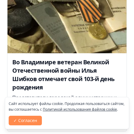
Во Владимире ветеран Великой
Отечественной войны Илья
Шибков отмечает свой 103-й день
рождения
Представители городской администрации и
Сайт использует файлы cookie. Продолжая пользоваться сайтом,
депутаты приехали поздравить ветерана с
вы соглашаетесь с
Политикой использования файлов cookie
.
днем рождения.
✓ Согласен
18:19, 3 августа