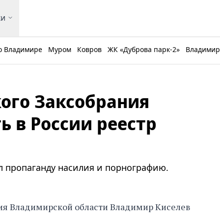
ки
о Владимире
Муром
Ковров
ЖК «Дуброва парк-2»
Владимирс
ого Заксобрания
ь в России реестр
л пропаганду насилия и порнографию.
ия Владимирской области Владимир Киселев