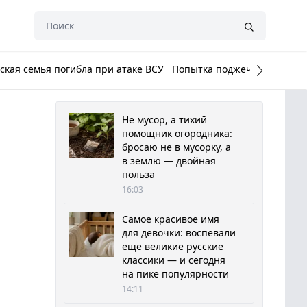
кая семья погибла при атаке ВСУ
Попытка поджечь Белый до
Не мусор, а тихий
помощник огородника:
бросаю не в мусорку, а
в землю — двойная
польза
16:03
Самое красивое имя
для девочки: воспевали
еще великие русские
классики — и сегодня
на пике популярности
14:11