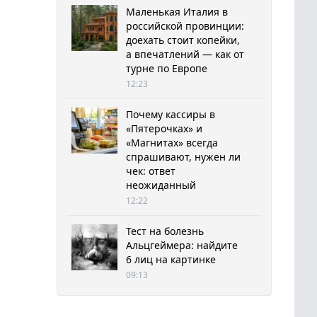
Маленькая Италия в
российской провинции:
доехать стоит копейки,
а впечатлений — как от
турне по Европе
12:23
Почему кассиры в
«Пятерочках» и
«Магнитах» всегда
спрашивают, нужен ли
чек: ответ
неожиданный
12:22
Тест на болезнь
Альцгеймера: найдите
6 лиц на картинке
09:13