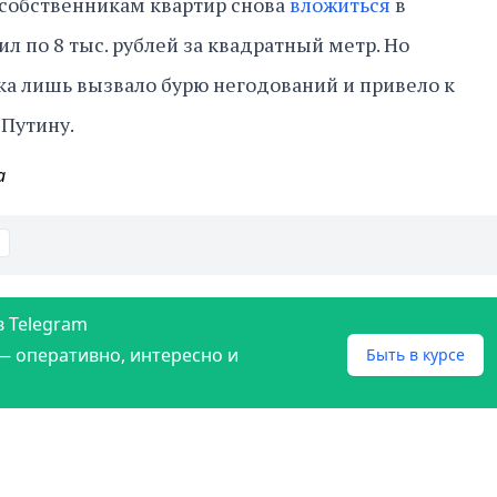
 собственникам квартир снова
вложиться
в
ил по 8 тыс. рублей за квадратный метр. Но
а лишь вызвало бурю негодований и привело к
Путину.
а
в Telegram
— оперативно, интересно и
Быть в курсе