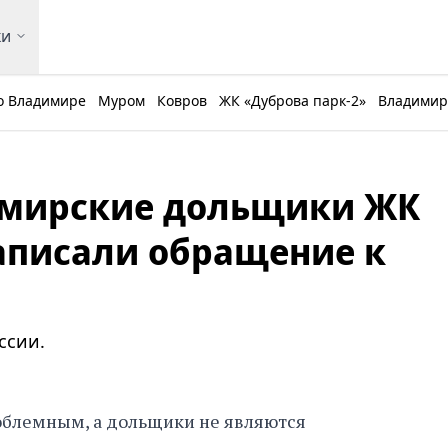
ки
о Владимире
Муром
Ковров
ЖК «Дуброва парк-2»
Владимирс
мирские дольщики ЖК
аписали обращение к
ссии.
облемным, а дольщики не являются