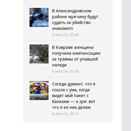
В Александровском
районе мужчину будут
судить за убийство
знакомого
6 августа, 20:44
В Коврове женщина
получила компенсацию
за травмы от упавшей
наледи
6 августа, 20:28
Соседи думают, что я
сошла с ума, когда
видят мой пакет с
банками — а зря: вот
что я из них делаю
6 августа, 20:13