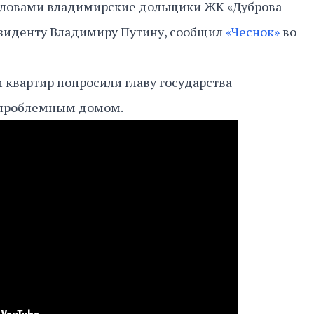
словами владимирские дольщики ЖК «Дуброва
езиденту Владимиру Путину, сообщил
«Чеснок»
во
квартир попросили главу государства
 проблемным домом.