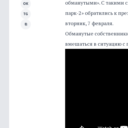
обманутыми». С такими 
OK
парк-2» обратились к пр
TG
вторник, 7 февраля.
⎘
Обманутые собственники 
вмешаться в ситуацию с