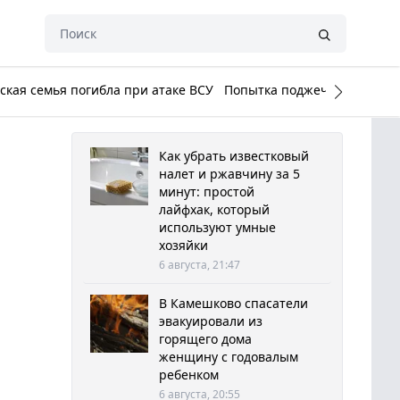
кая семья погибла при атаке ВСУ
Попытка поджечь Белый до
Как убрать известковый
налет и ржавчину за 5
минут: простой
лайфхак, который
используют умные
хозяйки
6 августа, 21:47
В Камешково спасатели
эвакуировали из
горящего дома
женщину с годовалым
ребенком
6 августа, 20:55