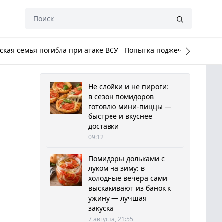
кая семья погибла при атаке ВСУ
Попытка поджечь Белый до
Не слойки и не пироги:
в сезон помидоров
готовлю мини-пиццы —
быстрее и вкуснее
доставки
09:12
Помидоры дольками с
луком на зиму: в
холодные вечера сами
выскакивают из банок к
ужину — лучшая
закуска
7 августа, 21:55