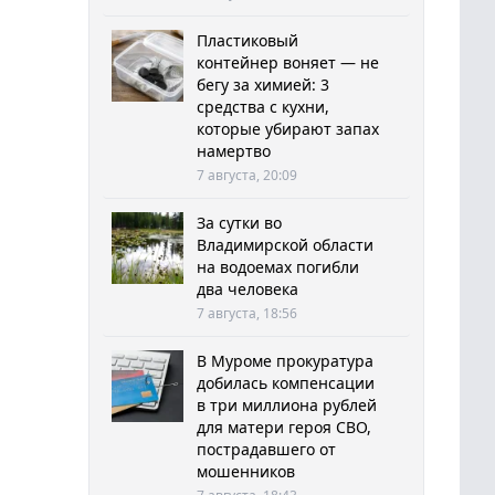
Пластиковый
контейнер воняет — не
бегу за химией: 3
средства с кухни,
которые убирают запах
намертво
7 августа, 20:09
За сутки во
Владимирской области
на водоемах погибли
два человека
7 августа, 18:56
В Муроме прокуратура
добилась компенсации
в три миллиона рублей
для матери героя СВО,
пострадавшего от
мошенников