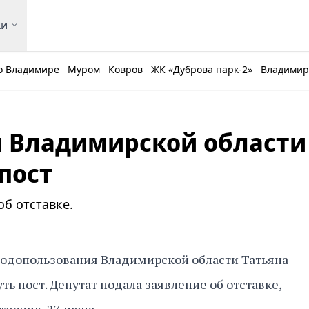
ки
о Владимире
Муром
Ковров
ЖК «Дуброва парк-2»
Владимирс
и Владимирской области
пост
об отставке.
родопользования Владимирской области Татьяна
ь пост. Депутат подала заявление об отставке,