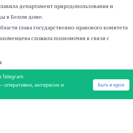
зглавила департамент природопользования и
ы в Белом доме.
бласти глава государственно-правового комитета
Шаломенцева сложила полномочия в связи с
а
в Telegram
— оперативно, интересно и
Быть в курсе