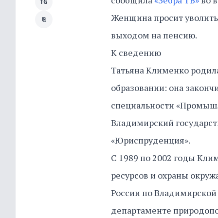
сообщила
«Зебра ТВ»
во в
TG
Женщина просит уволить 
⎘
выходом на пенсию.
К сведению
Татьяна Клименко родила
образовании: она законч
специальности «Промышл
Владимирский государст
«Юриспруденция».
С 1989 по 2002 годы Кли
ресурсов и охраны окру
России по Владимирской о
департаменте природопо