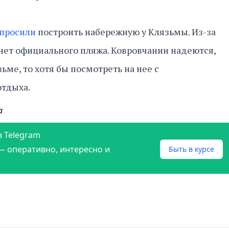
просили
построить набережную у Клязьмы. Из-за
 нет официального пляжа. Ковровчанин надеются,
зьме, то хотя бы посмотреть на нее с
отдыха.
а
в Telegram
— оперативно, интересно и
Быть в курсе