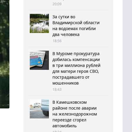
20:09
За сутки во
Владимирской области
на водоемах погибли
два человека
18:56
В Муроме прокуратура
добилась компенсации
в три миллиона рублей
для матери героя СВО,
пострадавшего от
мошенников
18:43
В Камешковском
районе после аварии
на железнодорожном
переезде сгорел
автомобиль