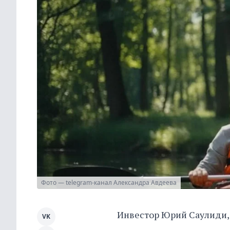
Фото — telegram-канал Александра Авдеева
Инвестор Юрий Саулиди,
VK