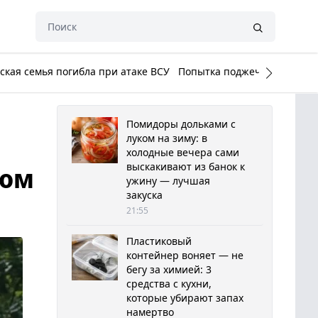
кая семья погибла при атаке ВСУ
Попытка поджечь Белый до
Помидоры дольками с
луком на зиму: в
холодные вечера сами
выскакивают из банок к
ком
ужину — лучшая
закуска
21:55
Пластиковый
контейнер воняет — не
бегу за химией: 3
средства с кухни,
которые убирают запах
намертво