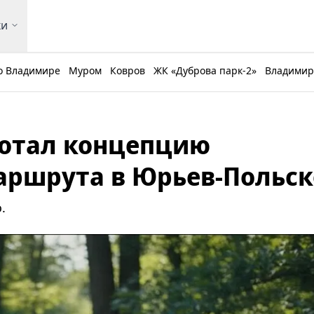
ки
о Владимире
Муром
Ковров
ЖК «Дуброва парк-2»
Владимирс
ботал концепцию
аршрута в Юрьев-Польс
.