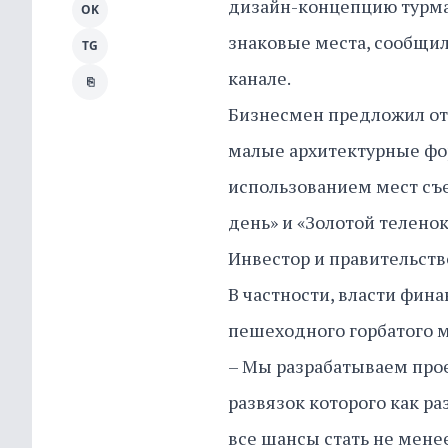
дизайн-концепцию турмар
OK
знаковые места, сообщил
TG
канале.
⎘
Бизнесмен предложил отр
малые архитектурные фо
использованием мест съ
день» и «Золотой теленок
Инвестор и правительств
В частности, власти фин
пешеходного горбатого 
– Мы разрабатываем прое
развязок которого как ра
все шансы стать не мене