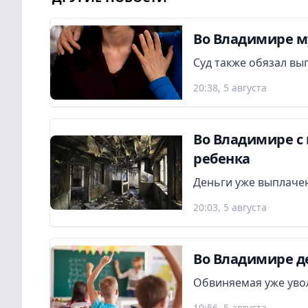
Во Владимире м
Суд также обязал вы
20:38, 5 августа
Во Владимире с 
ребенка
Деньги уже выплаче
20:03, 5 августа
Во Владимире де
Обвиняемая уже увол
19:56, 5 августа