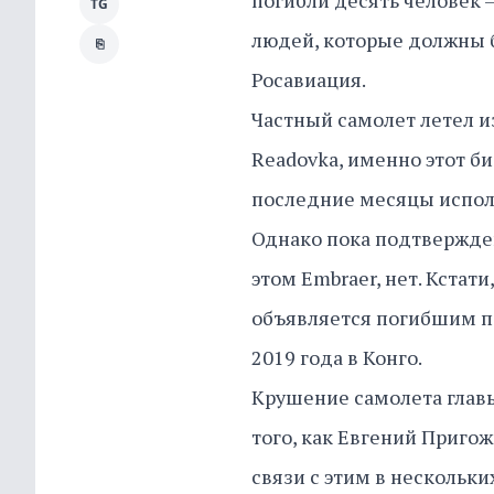
погибли десять человек 
TG
людей, которые должны б
⎘
Росавиация.
Частный самолет летел и
Readovka, именно этот б
последние месяцы исполь
Однако пока подтвержден
этом Embraer, нет. Кстати
объявляется погибшим по
2019 года в Конго.
Крушение самолета главы
того, как Евгений Приго
связи с этим в нескольк