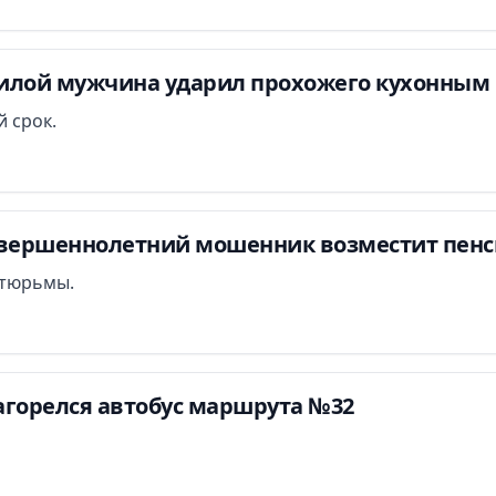
илой мужчина ударил прохожего кухонным 
 срок.
овершеннолетний мошенник возместит пенси
т тюрьмы.
агорелся автобус маршрута №32