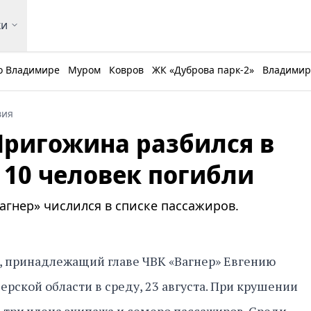
ки
о Владимире
Муром
Ковров
ЖК «Дуброва парк-2»
Владимирс
вия
Пригожина разбился в
 10 человек погибли
агнер» числился в списке пассажиров.
, принадлежащий главе ЧВК «Вагнер» Евгению
ерской области в среду, 23 августа. При крушении