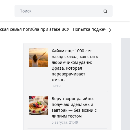
кая семья погибла при атаке ВСУ
Попытка поджечь Белый до
Хайям еще 1000 лет
назад сказал, как стать
любимчиком удачи:
фраза, которая
переворачивает
жизнь
09:19
Беру творог да яйцо:
получаю идеальный
завтрак — без возни с
липким тестом
5 августа, 21:49