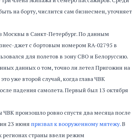
– три члена экипажа и семеро пассажиров. Среди
ыть на борту, числится сам бизнесмен, уточняет
з Москвы в Санкт-Петербург. По данным
изнес-джет с бортовым номером RA-02795 в
зовался для полетов в зону СВО и Белоруссию.
ных данных о том, точно ли летел Пригожин на
, это уже второй случай, когда глава ЧВК
сле падения самолета. Первый был 13 октября
 ЧВК произошло ровно спустя два месяца после
жин 23 июня
призвал к вооруженному мятежу.
В
их регионах страны ввели режим