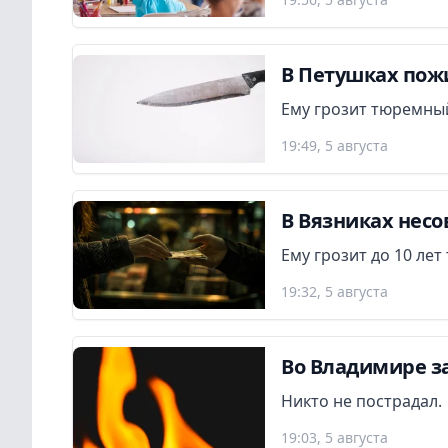
В Петушках пож
Ему грозит тюремный
19:49, 5 августа
В Вязниках нес
Ему грозит до 10 ле
19:32, 5 августа
Во Владимире з
Никто не пострадал.
19:03, 5 августа