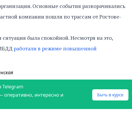
организации. Основные события разворачивались
частной компании пошли по трассам от Ростове-
 ситуация была спокойной. Несмотря на это,
ГИБДД
работали в режиме повышенной
енская
в Telegram
— оперативно, интересно и
Быть в курсе