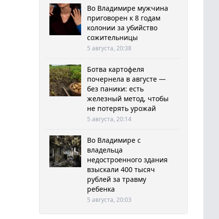
Во Владимире мужчина
приговорен к 8 годам
колонии за убийство
сожительницы
5 августа, 20:38
Ботва картофеля
почернела в августе —
без паники: есть
железный метод, чтобы
не потерять урожай
5 августа, 20:14
Во Владимире с
владельца
недостроенного здания
взыскали 400 тысяч
рублей за травму
ребенка
5 августа, 20:03