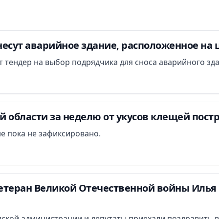
есут аварийное здание, расположенное на 
ут тендер на выбор подрядчика для сноса аварийного зд
 области за неделю от укусов клещей постр
е пока не зафиксировано.
етеран Великой Отечественной войны Илья 
ской администрации и депутаты приехали поздравить в