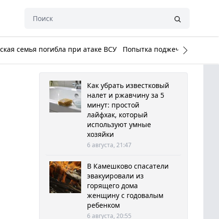
кая семья погибла при атаке ВСУ
Попытка поджечь Белый до
Как убрать известковый
налет и ржавчину за 5
минут: простой
лайфхак, который
используют умные
хозяйки
6 августа, 21:47
В Камешково спасатели
эвакуировали из
горящего дома
женщину с годовалым
ребенком
6 августа, 20:55