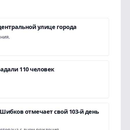
центральной улице города
ания.
адали 110 человек
Шибков отмечает свой 103-й день
етерана с днем рождения.