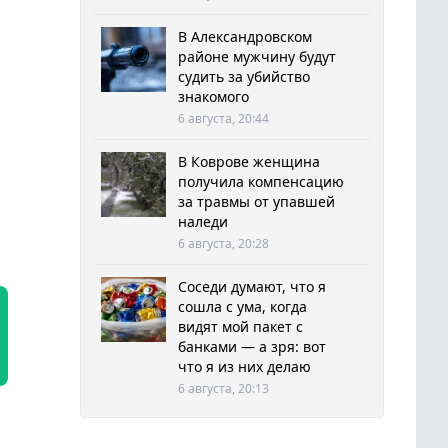
В Александровском
районе мужчину будут
судить за убийство
знакомого
6 августа, 20:44
В Коврове женщина
получила компенсацию
за травмы от упавшей
наледи
6 августа, 20:28
Соседи думают, что я
сошла с ума, когда
видят мой пакет с
банками — а зря: вот
что я из них делаю
6 августа, 20:13