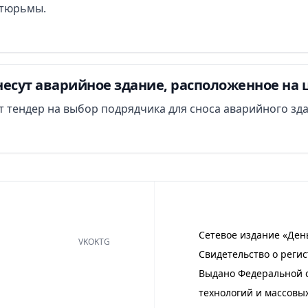
т тюрьмы.
есут аварийное здание, расположенное на 
ут тендер на выбор подрядчика для сноса аварийного зд
Сетевое издание «Ден
VK
OK
TG
Свидетельство о регис
Выдано Федеральной с
технологий и массовы