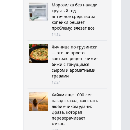
Морозилка без наледи
круглый год —
аптечное средство за
копейки решает
проблему: влезет все
14:12
Яичница по-грузински
— это не просто
завтрак: рецепт чижи-
бижи с тянущимся
сыром и ароматными
травами
12:24
Хайям еще 1000 лет
назад сказал, как стать
любимчиком удачи:
фраза, которая
переворачивает
жизнь