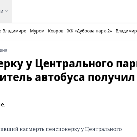
ки
о Владимире
Муром
Ковров
ЖК «Дуброва парк-2»
Владимирс
вия
рку у Центрального пар
итель автобуса получил
е.
сбивший насмерть пенсионерку у Центрального