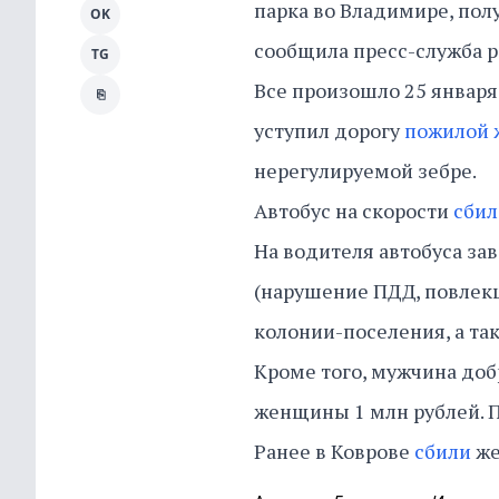
парка во Владимире, пол
OK
сообщила пресс-служба р
TG
Все произошло 25 января.
⎘
уступил дорогу
пожилой
нерегулируемой зебре.
Автобус на скорости
сбил
На водителя автобуса заве
(нарушение ПДД, повлекш
колонии-поселения, а так
Кроме того, мужчина до
женщины 1 млн рублей. По
Ранее в Коврове
сбили
же