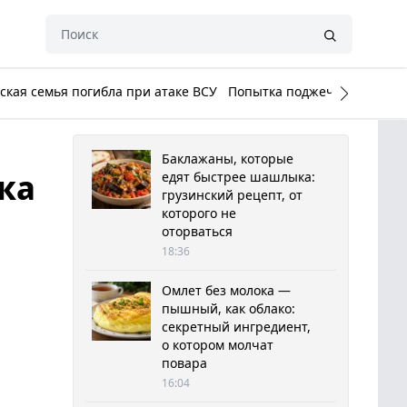
кая семья погибла при атаке ВСУ
Попытка поджечь Белый до
Баклажаны, которые
ка
едят быстрее шашлыка:
грузинский рецепт, от
которого не
оторваться
18:36
Омлет без молока —
пышный, как облако:
секретный ингредиент,
о котором молчат
повара
16:04