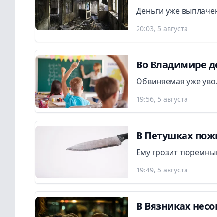
Деньги уже выплаче
20:03, 5 августа
Во Владимире де
Обвиняемая уже увол
19:56, 5 августа
В Петушках пож
Ему грозит тюремный
19:49, 5 августа
В Вязниках нес