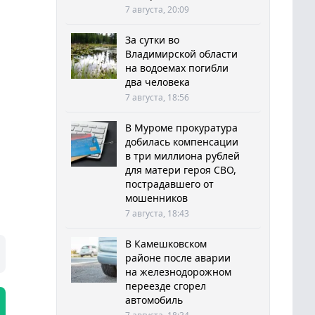
7 августа, 20:09
За сутки во
Владимирской области
на водоемах погибли
два человека
7 августа, 18:56
В Муроме прокуратура
добилась компенсации
в три миллиона рублей
для матери героя СВО,
пострадавшего от
мошенников
7 августа, 18:43
В Камешковском
районе после аварии
на железнодорожном
переезде сгорел
автомобиль