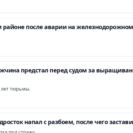
 районе после аварии на железнодорожном
ужчина предстал перед судом за выращиван
и лет тюрьмы.
дросток напал с разбоем, после чего застав
тка под стражу.