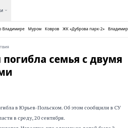
ки
о Владимире
Муром
Ковров
ЖК «Дуброва парк-2»
Владимирс
твия
 погибла семья с двумя
ми
гибла в Юрьев-Польском. Об этом сообщили в СУ
асти в среду, 20 сентября.