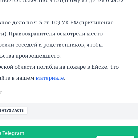
няется. Известно, что одному из детей было 2
ое дело по ч. 3 ст. 109 УК РФ (причинение
и). Правоохранители осмотрели место
сили соседей и родственников, чтобы
льства произошедшего.
кой области погибла на пожаре в Ейске. Что
тайте в нашем
материале
.
а
 ЭНТУЗИАСТЕ
в Telegram