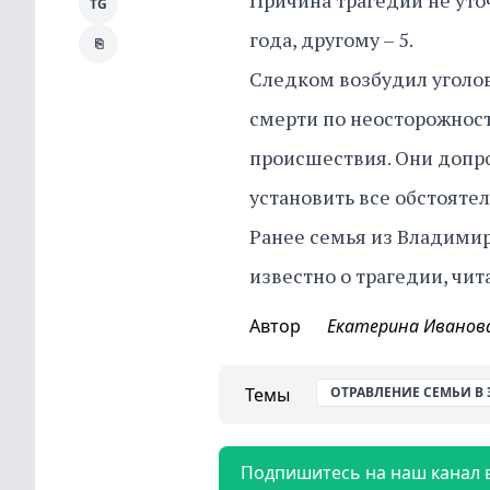
Причина трагедии не уточ
TG
года, другому – 5.
⎘
Следком возбудил уголовн
смерти по неосторожност
происшествия. Они допро
установить все обстояте
Ранее семья из Владимирс
известно о трагедии, чи
Автор
Екатерина Иванов
Темы
ОТРАВЛЕНИЕ СЕМЬИ В
Подпишитесь на наш канал 