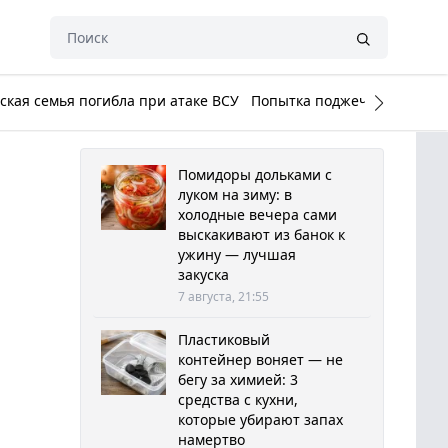
кая семья погибла при атаке ВСУ
Попытка поджечь Белый до
Помидоры дольками с
луком на зиму: в
холодные вечера сами
выскакивают из банок к
ужину — лучшая
закуска
7 августа, 21:55
Пластиковый
контейнер воняет — не
бегу за химией: 3
средства с кухни,
которые убирают запах
намертво