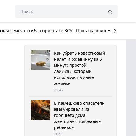
кая семья погибла при атаке ВСУ
Попытка поджечь Белый до
Как убрать известковый
налет и ржавчину за 5
минут: простой
лайфхак, который
используют умные
хозяйки
21:47
В Камешково спасатели
эвакуировали из
горящего дома
женщину с годовалым
ребенком
20:55