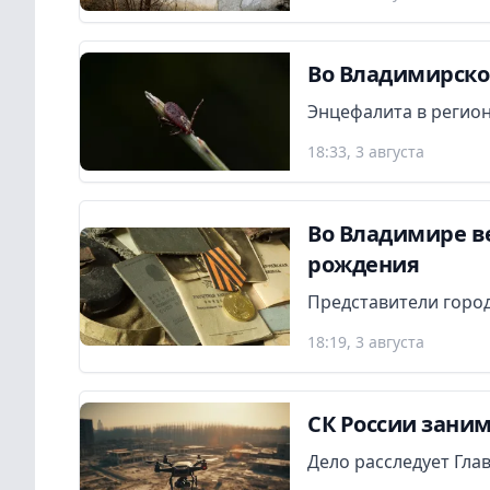
Во Владимирской
Энцефалита в регион
18:33, 3 августа
Во Владимире в
рождения
Представители город
18:19, 3 августа
СК России заним
Дело расследует Гла