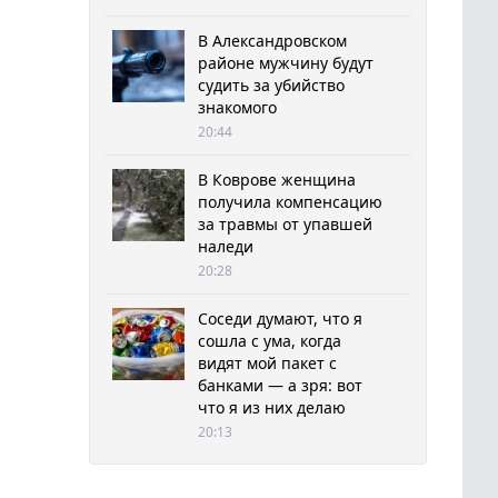
В Александровском
районе мужчину будут
судить за убийство
знакомого
20:44
В Коврове женщина
получила компенсацию
за травмы от упавшей
наледи
20:28
Соседи думают, что я
сошла с ума, когда
видят мой пакет с
банками — а зря: вот
что я из них делаю
20:13