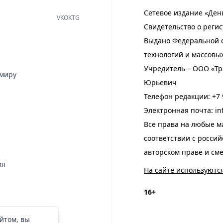
Сетевое издание «Ден
VK
OK
TG
Свидетельство о регис
Выдано Федеральной с
технологий и массовы
Учредитель – ООО «Тр
имиру
Юрьевич
Телефон редакции:
+7 
Электронная почта:
in
Все права на любые м
соответствии с росси
авторском праве и см
ия
На сайте используютс
16+
йтом, вы