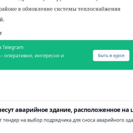
 районе в обновление системы теплоснабжения
й.
а
в Telegram
— оперативно, интересно и
Быть в курсе
есут аварийное здание, расположенное на 
ут тендер на выбор подрядчика для сноса аварийного зд