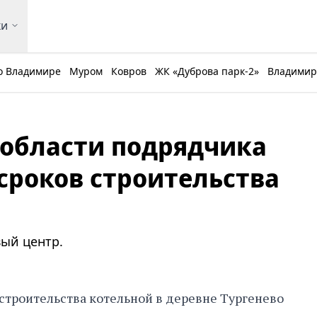
ки
о Владимире
Муром
Ковров
ЖК «Дуброва парк-2»
Владимирс
области подрядчика
сроков строительства
вый центр.
строительства котельной в деревне Тургенево