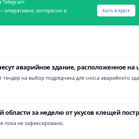
в Telegram
— оперативно, интересно и
Быть в курсе
есут аварийное здание, расположенное на 
ут тендер на выбор подрядчика для сноса аварийного зд
 области за неделю от укусов клещей постр
е пока не зафиксировано.