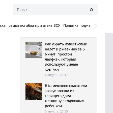
кая семья погибла при атаке ВСУ
Попытка поджечь Белый до
Как убрать известковый
налет и ржавчину за 5
минут: простой
лайфхак, который
используют умные
хозяйки
6 августа, 21:47
В Камешково спасатели
эвакуировали из
горящего дома
женщину с годовалым
ребенком
6 августа, 20:55