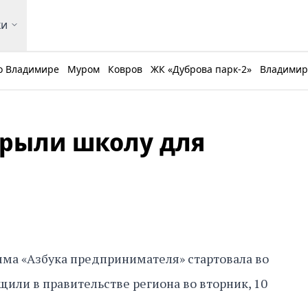
ки
о Владимире
Муром
Ковров
ЖК «Дуброва парк-2»
Владимирс
крыли школу для
ма «Азбука предпринимателя» стартовала во
щили в правительстве региона во вторник, 10