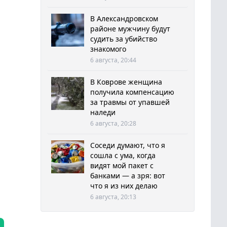
В Александровском
районе мужчину будут
судить за убийство
знакомого
6 августа, 20:44
В Коврове женщина
получила компенсацию
за травмы от упавшей
наледи
6 августа, 20:28
Соседи думают, что я
сошла с ума, когда
видят мой пакет с
банками — а зря: вот
что я из них делаю
6 августа, 20:13