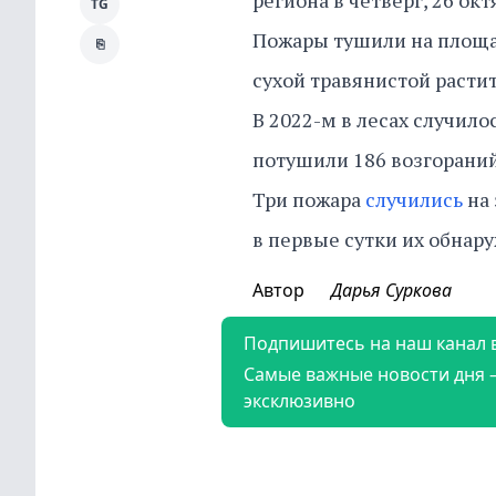
региона в четверг, 26 окт
TG
Пожары тушили на площад
⎘
сухой травянистой расти
В 2022-м в лесах случилос
потушили 186 возгораний
Три пожара
случились
на 
в первые сутки их обнар
Автор
Дарья Суркова
Подпишитесь на наш канал 
Самые важные новости дня 
эксклюзивно