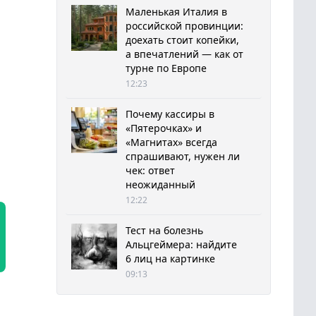
Маленькая Италия в
российской провинции:
доехать стоит копейки,
а впечатлений — как от
турне по Европе
12:23
Почему кассиры в
«Пятерочках» и
«Магнитах» всегда
спрашивают, нужен ли
чек: ответ
неожиданный
12:22
Тест на болезнь
Альцгеймера: найдите
6 лиц на картинке
09:13