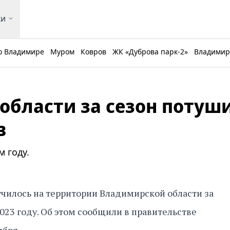
ки
о Владимире
Муром
Ковров
ЖК «Дуброва парк-2»
Владимирс
области за сезон потуш
в
 году.
училось на территории Владимирской области за
023 году. Об этом сообщили в правительстве