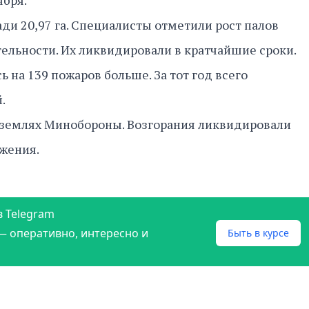
ября.
и 20,97 га. Специалисты отметили рост палов
тельности. Их ликвидировали в кратчайшие сроки.
ь на 139 пожаров больше. За тот год всего
.
землях Минобороны. Возгорания ликвидировали
ужения.
в Telegram
— оперативно, интересно и
Быть в курсе