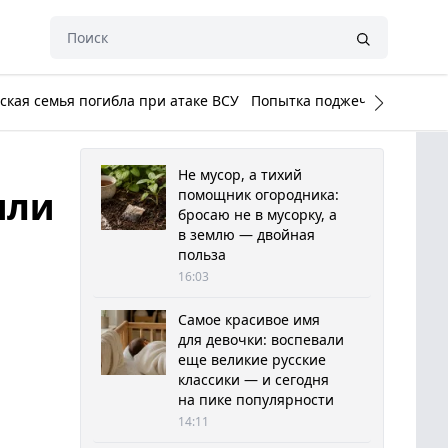
кая семья погибла при атаке ВСУ
Попытка поджечь Белый до
Не мусор, а тихий
или
помощник огородника:
бросаю не в мусорку, а
в землю — двойная
польза
16:03
Самое красивое имя
для девочки: воспевали
еще великие русские
классики — и сегодня
на пике популярности
14:11