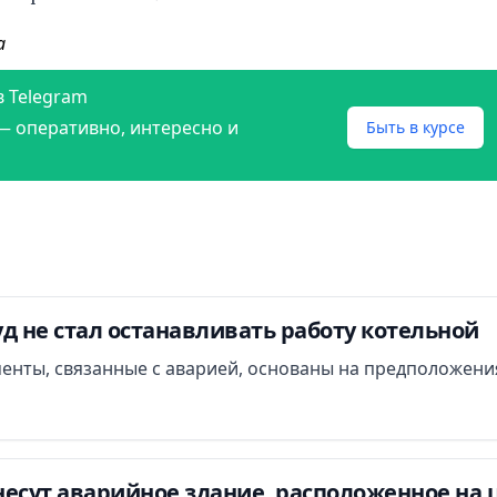
а
в Telegram
— оперативно, интересно и
Быть в курсе
д не стал останавливать работу котельной
менты, связанные с аварией, основаны на предположени
есут аварийное здание, расположенное на 