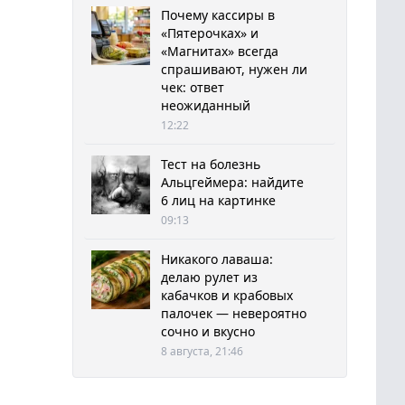
Почему кассиры в
«Пятерочках» и
«Магнитах» всегда
спрашивают, нужен ли
чек: ответ
неожиданный
12:22
Тест на болезнь
Альцгеймера: найдите
6 лиц на картинке
09:13
Никакого лаваша:
делаю рулет из
кабачков и крабовых
палочек — невероятно
сочно и вкусно
8 августа, 21:46