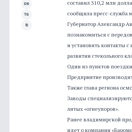
составил 310,2 млн долла
OK
сообщила пресс-служба м
TG
Губернатор Александр А
⎘
познакомиться с передо
и установить контакты с
развитии стекольного кла
Один из пунктов поездки
Предприятие производит 
Также глава региона осм
Заводы специализируютс
литых «огнеупоров».
Ранее владимирской пр
идет о компании «Баром