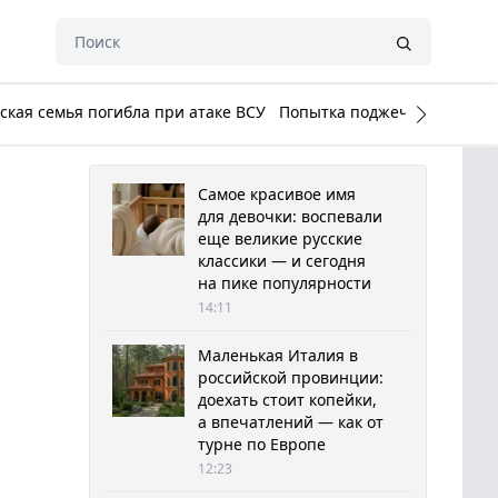
кая семья погибла при атаке ВСУ
Попытка поджечь Белый до
Самое красивое имя
для девочки: воспевали
еще великие русские
классики — и сегодня
на пике популярности
14:11
Маленькая Италия в
российской провинции:
доехать стоит копейки,
а впечатлений — как от
турне по Европе
12:23