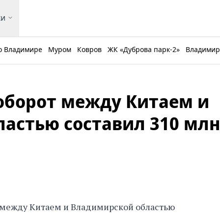
ки
о Владимире
Муром
Ковров
ЖК «Дуброва парк-2»
Владимирс
оборот между Китаем и
астью составил 310 млн
между Китаем и Владимирской областью