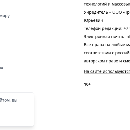
технологий и массовы
Учредитель – ООО «Тр
имиру
Юрьевич
Телефон редакции:
+7 
Электронная почта:
in
Все права на любые м
соответствии с росси
авторском праве и см
ия
На сайте используютс
16+
йтом, вы